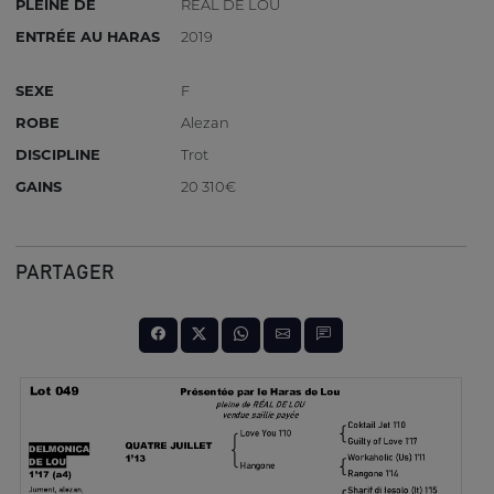
PLEINE DE
REAL DE LOU
ENTRÉE AU HARAS
2019
SEXE
F
ROBE
Alezan
DISCIPLINE
Trot
GAINS
20 310€
PARTAGER