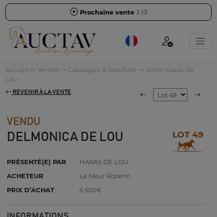
Prochaine vente
J-13
Accueil
>>
Ventes
>>
Catalogue & Résultats
>>
Vente Haras de
Lou
REVENIR À LA VENTE
VENDU
LOT 49
DELMONICA DE LOU
PRÉSENTÉ(E) PAR
HARAS DE LOU
ACHETEUR
Le Meur Rozenn
PRIX D’ACHAT
6 500€
INFORMATIONS