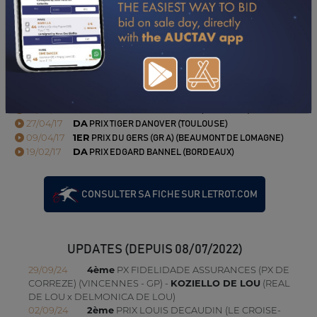
17/12/17
DA
PRIX TIMOKO (GR C) (GRENADE-SUR-GARONNE)
30/10/17
DA
PRIX DES BALEARES (GR B) (TOULOUSE)
13/10/17
N.C
PRIX DE LA SOCIETE DU CHEVAL FRAN (GR A)
(TOULOUSE)
11/06/17
2ÈME
PRIX DE GRAND SELVE (GRENADE-SUR-
GARONNE)
26/05/17
3ÈME
PRIX DE CARCASSONNE (TOULOUSE)
27/04/17
DA
PRIX TIGER DANOVER (TOULOUSE)
09/04/17
1ER
PRIX DU GERS (GR A) (BEAUMONT DE LOMAGNE)
19/02/17
DA
PRIX EDGARD BANNEL (BORDEAUX)
CONSULTER SA FICHE SUR LETROT.COM
UPDATES (DEPUIS 08/07/2022)
29/09/24
4ème
PX FIDELIDADE ASSURANCES (PX DE
CORREZE) (VINCENNES - GP) -
KOZIELLO DE LOU
(REAL
DE LOU x DELMONICA DE LOU)
02/09/24
2ème
PRIX LOUIS DECAUDIN (LE CROISE-