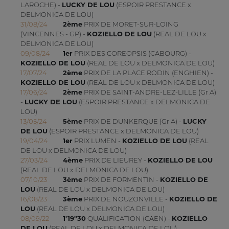
LAROCHE) -
LUCKY DE LOU
(ESPOIR PRESTANCE x
DELMONICA DE LOU)
31/08/24
2ème
PRIX DE MORET-SUR-LOING
(VINCENNES - GP) -
KOZIELLO DE LOU
(REAL DE LOU x
DELMONICA DE LOU)
09/08/24
1er
PRIX DES COREOPSIS (CABOURG) -
KOZIELLO DE LOU
(REAL DE LOU x DELMONICA DE LOU)
17/07/24
2ème
PRIX DE LA PLACE RODIN (ENGHIEN) -
KOZIELLO DE LOU
(REAL DE LOU x DELMONICA DE LOU)
17/06/24
2ème
PRIX DE SAINT-ANDRE-LEZ-LILLE (Gr A)
-
LUCKY DE LOU
(ESPOIR PRESTANCE x DELMONICA DE
LOU)
13/05/24
5ème
PRIX DE DUNKERQUE (Gr A) -
LUCKY
DE LOU
(ESPOIR PRESTANCE x DELMONICA DE LOU)
19/04/24
1er
PRIX LUMEN -
KOZIELLO DE LOU
(REAL
DE LOU x DELMONICA DE LOU)
27/03/24
4ème
PRIX DE LIEUREY -
KOZIELLO DE LOU
(REAL DE LOU x DELMONICA DE LOU)
07/10/23
3ème
PRIX DE FORMENTIN -
KOZIELLO DE
LOU
(REAL DE LOU x DELMONICA DE LOU)
16/08/23
3ème
PRIX DE NOUZONVILLE -
KOZIELLO DE
LOU
(REAL DE LOU x DELMONICA DE LOU)
08/09/22
1'19"30
QUALIFICATION (CAEN) -
KOZIELLO
DE LOU
(REAL DE LOU x DELMONICA DE LOU)