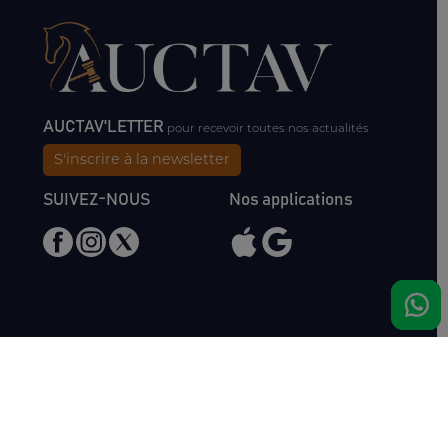
AUCTAV'LETTER
pour recevoir toutes nos actualités
S'inscrire à la newsletter
SUIVEZ-NOUS
Nos applications
Nous rencontrer
Haras de Bois Roussel
61500 Bursard
France