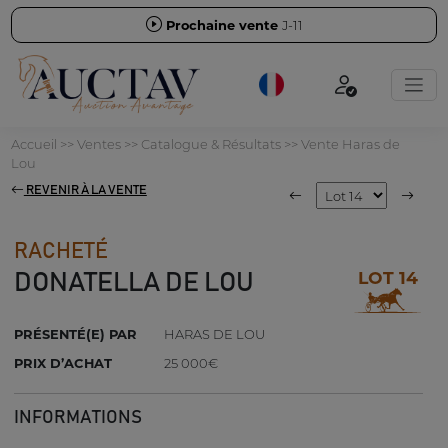
Prochaine vente
J-11
Accueil
>>
Ventes
>>
Catalogue & Résultats
>>
Vente Haras de
Lou
REVENIR À LA VENTE
RACHETÉ
LOT 14
DONATELLA DE LOU
PRÉSENTÉ(E) PAR
HARAS DE LOU
PRIX D’ACHAT
25 000€
INFORMATIONS