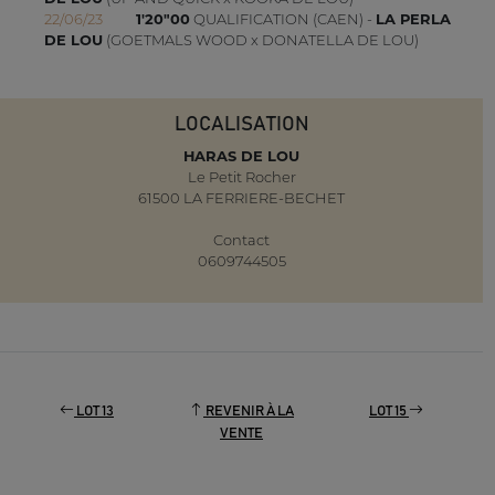
22/06/23
1'20"00
QUALIFICATION (CAEN) -
LA PERLA
DE LOU
(GOETMALS WOOD x DONATELLA DE LOU)
LOCALISATION
HARAS DE LOU
Le Petit Rocher
61500 LA FERRIERE-BECHET
Contact
0609744505
LOT 13
REVENIR À LA
LOT 15
VENTE