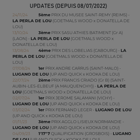
UPDATES (DEPUIS 08/07/2022)
24/11/24
5ème
PRIX DU MUSEE SAINT-REMY (REIMS) -
LA PERLA DE LOU
(GOETMALS WOOD x DONATELLA DE
LOU)
13/10/24
3ème
PRIX SASU ATHIES BATIMENT (Gr A)
(LAON) -
LA PERLA DE LOU
(GOETMALS WOOD x
DONATELLA DE LOU)
13/08/24
4ème
PRIX DES LOBELIAS (CABOURG) -
LA
PERLA DE LOU
(GOETMALS WOOD x DONATELLA DE
LOU)
07/08/24
1er
PRIX ANDRE CARRUS (SAINT-MALO) -
LUGANO DE LOU
(UP AND QUICK x KOOKA DE LOU)
22/07/24
2ème
PRIX FRANCIS CRIADO (Gr B) (SAINT-
AUBIN-LES-ELBEUF (A MAUQUENCHY)) -
LA PERLA DE
LOU
(GOETMALS WOOD x DONATELLA DE LOU)
02/07/24
1er
PRIX JEROME SALAMANI (VICHY) -
LUGANO DE LOU
(UP AND QUICK x KOOKA DE LOU)
03/02/24
1er
PRIX FERNAND LEGER -
LUGANO DE LOU
(UP AND QUICK x KOOKA DE LOU)
01/11/23
3ème
PRIX AGGLO LISIEUX NORMANDIE -
LUGANO DE LOU
(UP AND QUICK x KOOKA DE LOU)
04/09/23
1'17"7
QUALIFICATION (GROSBOIS) -
LUGANO
DE LOU
(UP AND QUICK x KOOKA DE LOU)