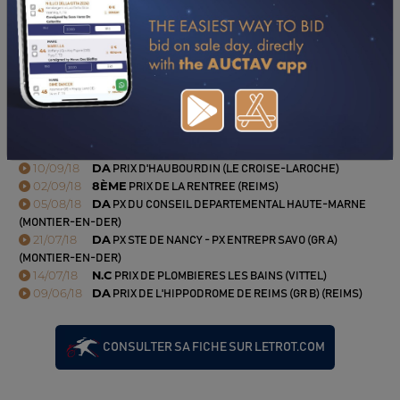
PERFORMANCES
2018
2017
2016
2015
10/09/18
DA
PRIX D'HAUBOURDIN (LE CROISE-LAROCHE)
02/09/18
8ÈME
PRIX DE LA RENTREE (REIMS)
05/08/18
DA
PX DU CONSEIL DEPARTEMENTAL HAUTE-MARNE
(MONTIER-EN-DER)
21/07/18
DA
PX STE DE NANCY - PX ENTREPR SAVO (GR A)
(MONTIER-EN-DER)
14/07/18
N.C
PRIX DE PLOMBIERES LES BAINS (VITTEL)
09/06/18
DA
PRIX DE L'HIPPODROME DE REIMS (GR B) (REIMS)
CONSULTER SA FICHE SUR LETROT.COM