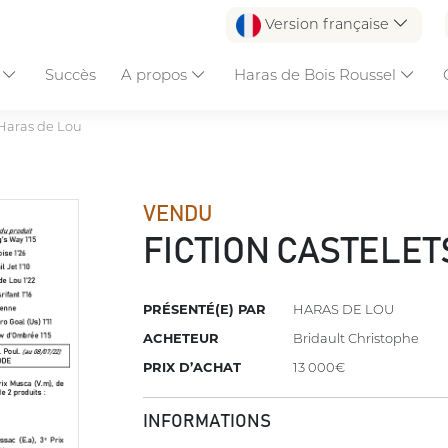
Version française
s
Succès
A propos
Haras de Bois Roussel
Haras de Lou
VENDU
FICTION CASTELET
PRÉSENTÉ(E) PAR
HARAS DE LOU
ACHETEUR
Bridault Christophe
PRIX D’ACHAT
13 000€
INFORMATIONS