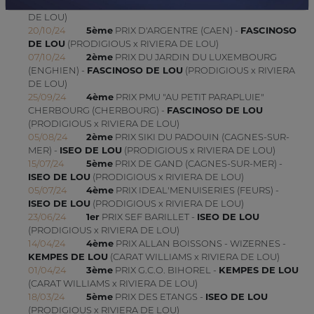
(NANTES) -
FASCINOSO DE LOU
(PRODIGIOUS x RIVIERA
DE LOU)
20/10/24
5ème
PRIX D'ARGENTRE (CAEN) -
FASCINOSO
DE LOU
(PRODIGIOUS x RIVIERA DE LOU)
07/10/24
2ème
PRIX DU JARDIN DU LUXEMBOURG
(ENGHIEN) -
FASCINOSO DE LOU
(PRODIGIOUS x RIVIERA
DE LOU)
25/09/24
4ème
PRIX PMU "AU PETIT PARAPLUIE"
CHERBOURG (CHERBOURG) -
FASCINOSO DE LOU
(PRODIGIOUS x RIVIERA DE LOU)
05/08/24
2ème
PRIX SIKI DU PADOUIN (CAGNES-SUR-
MER) -
ISEO DE LOU
(PRODIGIOUS x RIVIERA DE LOU)
15/07/24
5ème
PRIX DE GAND (CAGNES-SUR-MER) -
ISEO DE LOU
(PRODIGIOUS x RIVIERA DE LOU)
05/07/24
4ème
PRIX IDEAL'MENUISERIES (FEURS) -
ISEO DE LOU
(PRODIGIOUS x RIVIERA DE LOU)
23/06/24
1er
PRIX SEF BARILLET -
ISEO DE LOU
(PRODIGIOUS x RIVIERA DE LOU)
14/04/24
4ème
PRIX ALLAN BOISSONS - WIZERNES -
KEMPES DE LOU
(CARAT WILLIAMS x RIVIERA DE LOU)
01/04/24
3ème
PRIX G.C.O. BIHOREL -
KEMPES DE LOU
(CARAT WILLIAMS x RIVIERA DE LOU)
18/03/24
5ème
PRIX DES ETANGS -
ISEO DE LOU
(PRODIGIOUS x RIVIERA DE LOU)