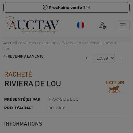
Prochaine vente
J-14
Accueil
>>
Ventes
>>
Catalogue & Résultats
>>
Vente Haras de
Lou
REVENIR À LA VENTE
RACHETÉ
LOT 39
RIVIERA DE LOU
PRÉSENTÉ(E) PAR
HARAS DE LOU
PRIX D’ACHAT
90 000€
INFORMATIONS