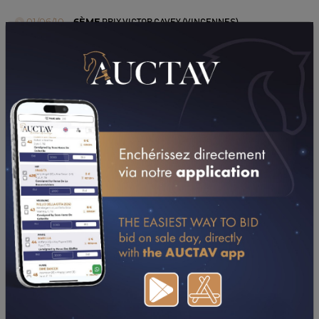
01/06/10
6ÈME
PRIX VICTOR CAVEY (VINCENNES)
21/05/10
DA
PRIX DEJANIRA (VINCENNES)
15/05/10
DA
PRIX DE RENNES (VINCENNES)
03/05/10
7ÈME
PRIX DE MILLAU (ENGHIEN)
06/04/10
2ÈME
PRIX ERIGONE (VINCENNES)
19/03/10
7ÈME
PRIX DE CANAPVILLE (CAEN)
04/03/10
3ÈME
PRIX DE MARMANDE (VINCENNES)
27/02/10
DA
PRIX DE NOIRMOUTIER (ENGHIEN)
02/02/10
DA
PRIX DE LAVAL (VINCENNES)
03/01/10
DA
PRIX DE BEAUMONT-DE-LOMAGNE (VINCENNES)
CONSULTER SA FICHE SUR LETROT.COM
UPDATES (DEPUIS 08/07/2022)
07/12/24
3ème
PRIX DE CASTILLONNES (VINCENNES -
GP) -
FASCINOSO DE LOU
(PRODIGIOUS x RIVIERA DE
LOU)
06/11/24
4ème
PRIX DU SALON DU CHEVAL D'ANGERS