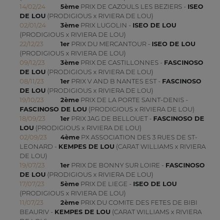
14/02/24
5ème
PRIX DE CAZOULS LES BEZIERS -
ISEO
DE LOU
(PRODIGIOUS x RIVIERA DE LOU)
02/01/24
3ème
PRIX LUGOLIN -
ISEO DE LOU
(PRODIGIOUS x RIVIERA DE LOU)
22/12/23
1er
PRIX DU MERCANTOUR -
ISEO DE LOU
(PRODIGIOUS x RIVIERA DE LOU)
09/12/23
3ème
PRIX DE CASTILLONNES -
FASCINOSO
DE LOU
(PRODIGIOUS x RIVIERA DE LOU)
08/11/23
1er
PRIX V AND B NANTES EST -
FASCINOSO
DE LOU
(PRODIGIOUS x RIVIERA DE LOU)
19/10/23
2ème
PRIX DE LA PORTE SAINT-DENIS -
FASCINOSO DE LOU
(PRODIGIOUS x RIVIERA DE LOU)
18/09/23
1er
PRIX JAG DE BELLOUET -
FASCINOSO DE
LOU
(PRODIGIOUS x RIVIERA DE LOU)
02/09/23
4ème
PX ASSOCIATION DES 3 RUES DE ST-
LEONARD -
KEMPES DE LOU
(CARAT WILLIAMS x RIVIERA
DE LOU)
19/07/23
1er
PRIX DE BONNY SUR LOIRE -
FASCINOSO
DE LOU
(PRODIGIOUS x RIVIERA DE LOU)
17/07/23
5ème
PRIX DE LIEGE -
ISEO DE LOU
(PRODIGIOUS x RIVIERA DE LOU)
11/07/23
2ème
PRIX DU COMITE DES FETES DE BIBI
BEAURIV -
KEMPES DE LOU
(CARAT WILLIAMS x RIVIERA