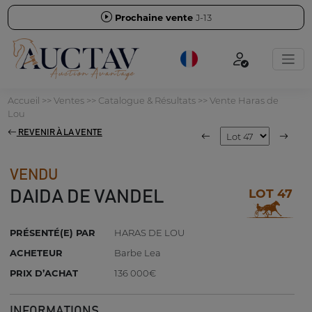
Prochaine vente
J-13
Accueil
>>
Ventes
>>
Catalogue & Résultats
>>
Vente Haras de
Lou
REVENIR À LA VENTE
VENDU
LOT 47
DAIDA DE VANDEL
PRÉSENTÉ(E) PAR
HARAS DE LOU
ACHETEUR
Barbe Lea
PRIX D’ACHAT
136 000€
INFORMATIONS