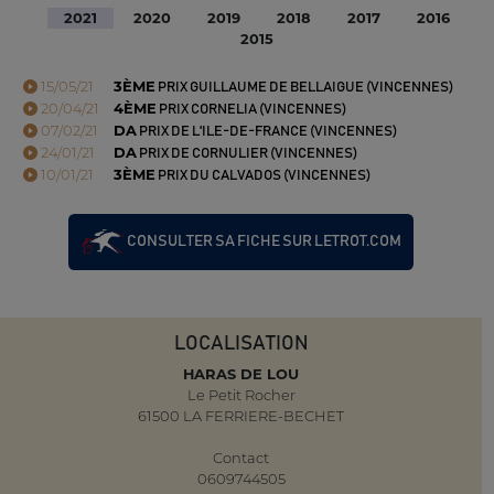
2021
2020
2019
2018
2017
2016
2015
15/05/21
3ÈME
PRIX GUILLAUME DE BELLAIGUE (VINCENNES)
20/04/21
4ÈME
PRIX CORNELIA (VINCENNES)
07/02/21
DA
PRIX DE L'ILE-DE-FRANCE (VINCENNES)
24/01/21
DA
PRIX DE CORNULIER (VINCENNES)
10/01/21
3ÈME
PRIX DU CALVADOS (VINCENNES)
CONSULTER SA FICHE SUR LETROT.COM
LOCALISATION
HARAS DE LOU
Le Petit Rocher
61500 LA FERRIERE-BECHET
Contact
0609744505