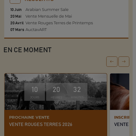
Arabian Summer Sale
10 Juin
Vente Mensuelle de Mai
20 Mai
Vente Rouges Terres de Printemps
20 Avril
AuctavART
07 Mars
EN CE MOMENT
10
20
32
JOURS
HEURES
MINUTES
PROCHAINE VENTE
INSCRIPT
VENTE ROUGES TERRES 2026
VENTE MI