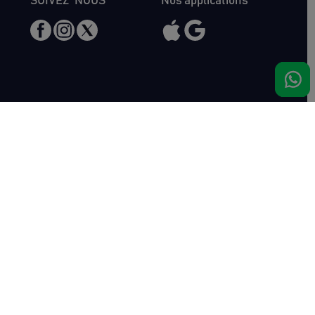
SUIVEZ-NOUS
Nos applications
Nous rencontrer
Haras de Bois Roussel
61500 Bursard
France
Ventes
Auctav
Catalogue & Résultats
Qui sommes-nous ?
Inscriptions
L'équipe
Comment acheter
Kit Media
Comment vendre
Contact
Actualités
FAQ
Succès
Haras de Bois Roussel
Complexe de ventes