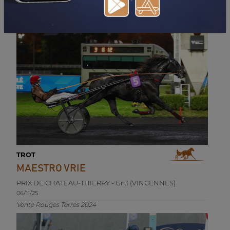
16/11/25
CHASER DAY Show sale 2021
TROT
MAESTRO VRIE
PRIX DE CHATEAU-THIERRY - Gr.3 (VINCENNES)
06/11/25
Vente Rouges Terres 2024