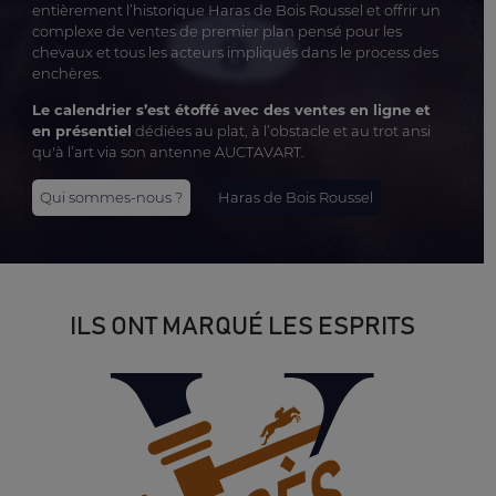
entièrement l’historique Haras de Bois Roussel et offrir un
complexe de ventes de premier plan pensé pour les
chevaux et tous les acteurs impliqués dans le process des
enchères.
Le calendrier s’est étoffé avec des ventes en ligne et
en présentiel
dédiées au plat, à l’obstacle et au trot ansi
qu'à l’art via son antenne AUCTAVART.
Qui sommes-nous ?
Haras de Bois Roussel
ILS ONT MARQUÉ LES ESPRITS