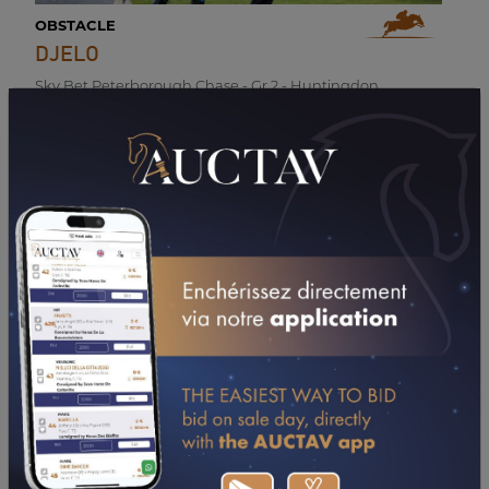
OBSTACLE
DJELO
Sky Bet Peterborough Chase - Gr.2 - Huntingdon
07/12/25
Catalogue Novembre 2021
OBSTACLE
IT'S WIN O'CLOCK
Prix Renaud du Vivier (Gr.1) - AUTEUIL