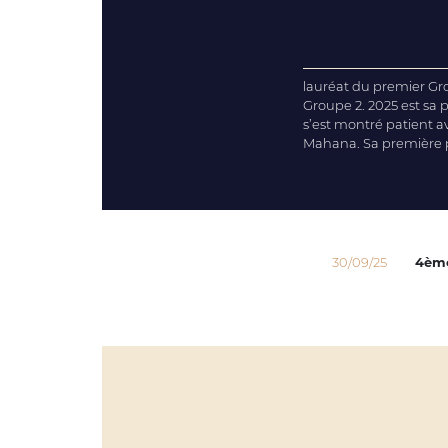
lauréat du premier Grou
Groupe 2. 2025 est sa 
s’est montré patient av
Mahana. Sa première p
30/09/25
4èm