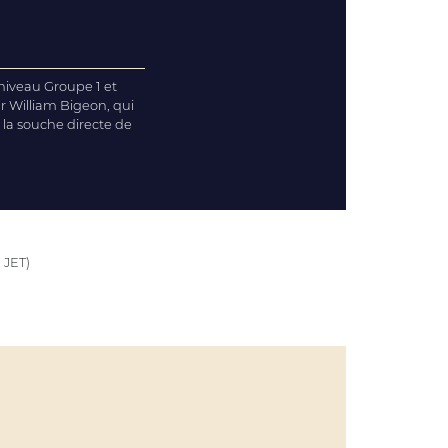
 niveau Groupe 1 et
r William Bigeon, qui
, la souche directe de
 JET)