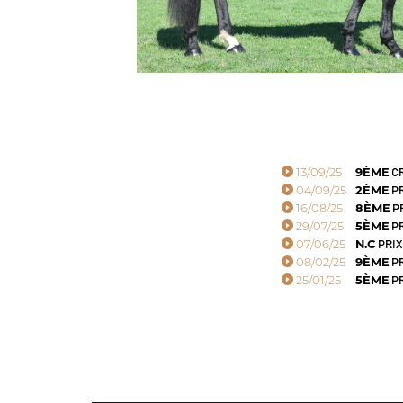
13/09/25
9ÈME
CR
04/09/25
2ÈME
PR
16/08/25
8ÈME
PR
29/07/25
5ÈME
PR
07/06/25
N.C
PRIX
08/02/25
9ÈME
PR
25/01/25
5ÈME
PR