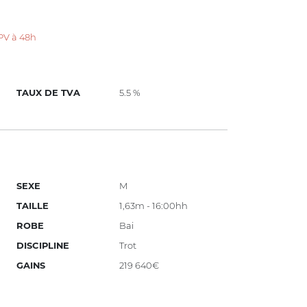
 PV à 48h
TAUX DE TVA
5.5 %
SEXE
M
TAILLE
1,63m - 16:00hh
ROBE
Bai
DISCIPLINE
Trot
GAINS
219 640€