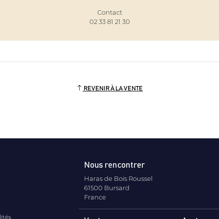
Contact
02 33 81 21 30
REVENIR À LA VENTE
Nous rencontrer
Haras de Bois Roussel
61500 Bursard
France
lités