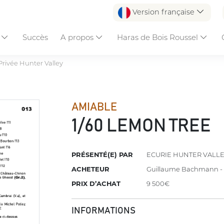
Version française
s
Succès
A propos
Haras de Bois Roussel
Privée Hunter Valley
AMIABLE
1/60 LEMON TREE
PRÉSENTÉ(E) PAR
ECURIE HUNTER VALL
ACHETEUR
Guillaume Bachmann - 
PRIX D’ACHAT
9 500€
INFORMATIONS