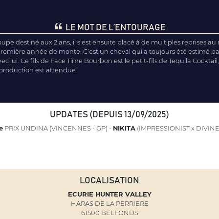
LE MOT DE L’ENTOURAGE
pe destiné aux 2 ans, il s’est ensuite placé à de multiples reprises au
première année de monte. C’est un cheval qui a toujours été estimé pa
ec lui. Ce fils de Face Time Bourbon est le petit-fils de Tequila Cocktail
roduction est attendue.
UPDATES (DEPUIS 13/09/2025)
e
PRIX UNDINA (VINCENNES - GP) -
NIKITA
(IMPRESSIONIST x DIVINE
LOCALISATION
ECURIE HUNTER VALLEY
HARAS DE LA PERRIERE
61500 BELFONDS