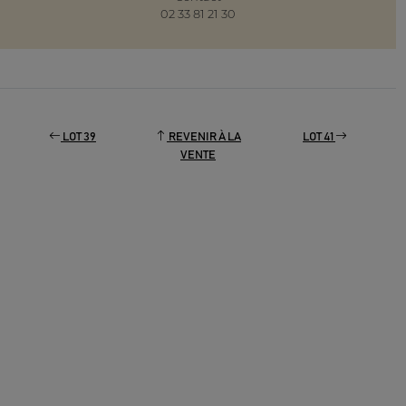
02 33 81 21 30
LOT 39
REVENIR À LA
LOT 41
VENTE