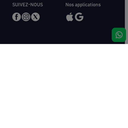
SUIVEZ-NOUS
Nos applications
Nous rencontrer
Haras de Bois Roussel
61500 Bursard
France
Ventes
Auctav
Catalogue & Résultats
Qui sommes-nous ?
Inscriptions
L'équipe
Comment acheter
Kit Media
Comment vendre
Contact
Actualités
FAQ
Succès
Haras de Bois Roussel