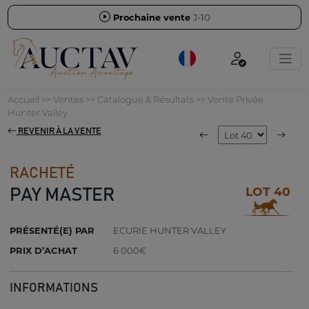
Prochaine vente
J-10
Accueil
>>
Ventes
>>
Catalogue & Résultats
>>
Vente Privée
Hunter Valley
REVENIR À LA VENTE
RACHETÉ
LOT 40
PAY MASTER
PRÉSENTÉ(E) PAR
ECURIE HUNTER VALLEY
PRIX D’ACHAT
6 000€
INFORMATIONS