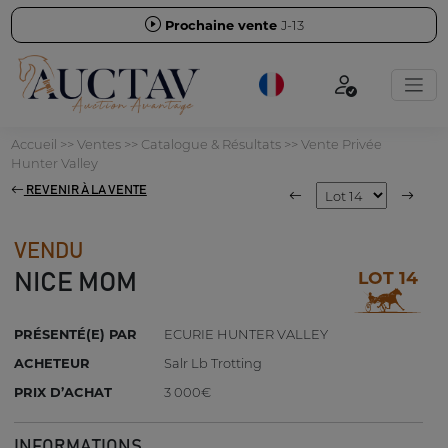
Prochaine vente
J-13
Accueil
>>
Ventes
>>
Catalogue & Résultats
>>
Vente Privée
Hunter Valley
REVENIR À LA VENTE
VENDU
LOT 14
NICE MOM
PRÉSENTÉ(E) PAR
ECURIE HUNTER VALLEY
ACHETEUR
Salr Lb Trotting
PRIX D’ACHAT
3 000€
INFORMATIONS