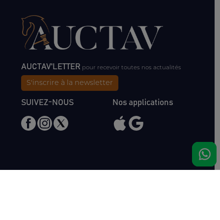
AUCTAV'LETTER
pour recevoir toutes nos actualités
S'inscrire à la newsletter
SUIVEZ-NOUS
Nos applications
Nous rencontrer
Haras de Bois Roussel
61500 Bursard
France