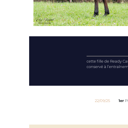
cette fille de Ready C
conservé à l’entraîne
22/09/25
1er
P