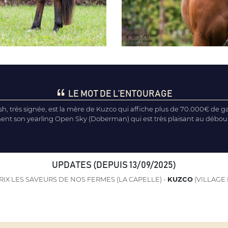
LE MOT DE L’ENTOURAGE
ash, très signée, est la mère de Kuzco qui affiche plus de 70.000€ de g
ment son yearling Open Sky (Doberman) qui est très plaisant au débou
UPDATES (DEPUIS 13/09/2025)
RIX LES SAVEURS DE NOS FERMES (LA CAPELLE) -
KUZCO
(VILLAGE 