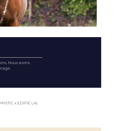
ains. Nous avons
rrage.
MYSTIC x EDIFIE LA)