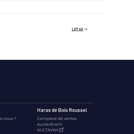
LOT 40
Haras de Bois Roussel
s-nous ?
Complexe de ventes
AuctavEvent
AUCTAVArt