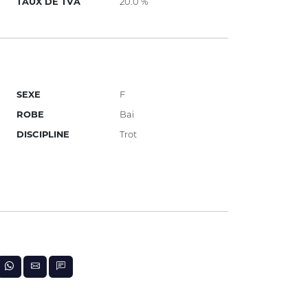
TAUX DE TVA
20.0 %
SEXE
F
ROBE
Bai
DISCIPLINE
Trot