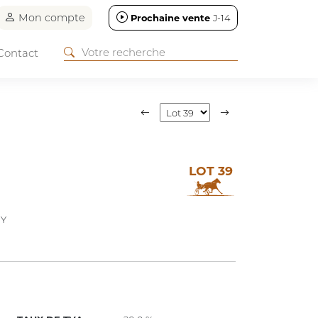
Mon compte
Prochaine vente
J-14
Contact
LOT 39
EY