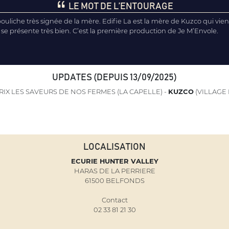
LE MOT DE L’ENTOURAGE
pouliche très signée de la mère. Edifie La est la mère de Kuzco qui vie
se présente très bien. C’est la première production de Je M’Envole.
UPDATES (DEPUIS 13/09/2025)
RIX LES SAVEURS DE NOS FERMES (LA CAPELLE) -
KUZCO
(VILLAGE 
LOCALISATION
ECURIE HUNTER VALLEY
HARAS DE LA PERRIERE
61500 BELFONDS
Contact
02 33 81 21 30