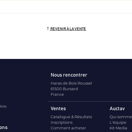
REVENIR À LA VENTE
Nous rencontrer
Haras de Bois Roussel
61500 Bursard
France
lités
Ventes
Auctav
Catalogue & Résultats
Qui somme
Inscriptions
L'équipe
ions
Comment acheter
Kit Media