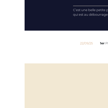
C’est une belle petite 
qui est au débourrage 
22/09/25
1er
P