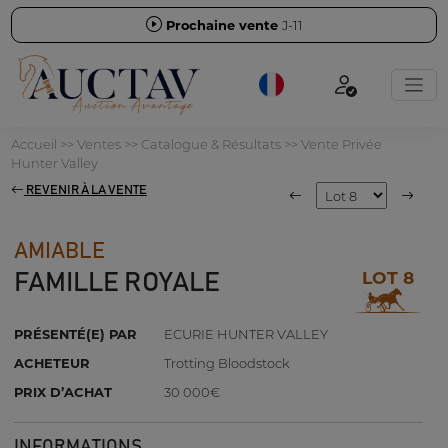
Prochaine vente
J-11
Accueil
>>
Ventes
>>
Catalogue & Résultats
>>
Vente Privée
Hunter Valley
REVENIR À LA VENTE
AMIABLE
LOT 8
FAMILLE ROYALE
PRÉSENTÉ(E) PAR
ECURIE HUNTER VALLEY
ACHETEUR
Trotting Bloodstock
PRIX D’ACHAT
30 000€
INFORMATIONS