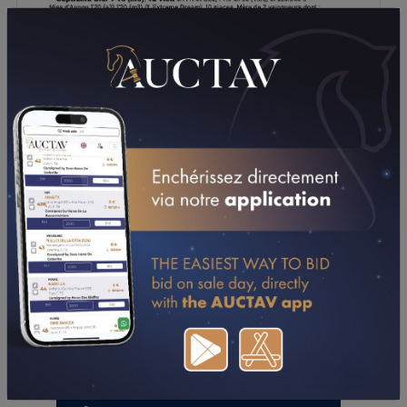
TÉLÉCHARGER LE PDF
PERFORMANCES
2019
2018
2017
03/05/19
D3
PRIX IDA (VINCENNES - GPP)
07/03/19
4ÈME
PRIX DE BIEVILLE (CAEN)
25/01/19
DA
PRIX DES ANCOLIES (CAGNES-SUR-MER)
10/01/19
5ÈME
PRIX PIERRE BOCQUET (CAGNES-SUR-MER)