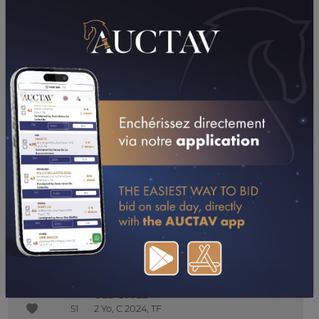
NUIT ROYALE
45
HIT, F 2023, TF
Haras De Fresneaux
OCTAVE QUARTO
46
2 Yo, C 2024, TF
Haras Des Rouges Terres
NICE QUALITY
47
HIT, F 2023, TF
Haras De Fresneaux
KIAMA
47B
HIT, F 2020, TF
Haras De La Ferme
MONTEQUILLO
48
HIT, C 2022, TF
Haras De Fresneaux
NEW WORLD
49
HIT, C 2023, TF
Haras De Fresneaux
ODISSEA
50
2 Yo, F 2024, TF
Haras Des Rouges Terres
OLD STYLE
51
2 Yo, C 2024, TF