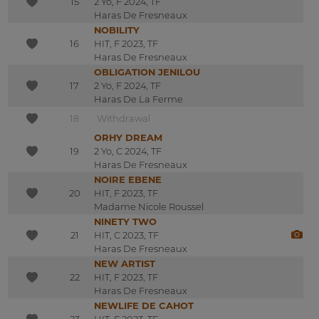
15
2 Yo, F 2024, TF
Haras De Fresneaux
NOBILITY
16
HIT, F 2023, TF
Haras De Fresneaux
OBLIGATION JENILOU
17
2 Yo, F 2024, TF
Haras De La Ferme
18
Withdrawal
ORHY DREAM
19
2 Yo, C 2024, TF
Haras De Fresneaux
NOIRE EBENE
20
HIT, F 2023, TF
Madame Nicole Roussel
NINETY TWO
21
HIT, C 2023, TF
Haras De Fresneaux
NEW ARTIST
22
HIT, F 2023, TF
Haras De Fresneaux
NEWLIFE DE CAHOT
23
HIT, F 2023, TF