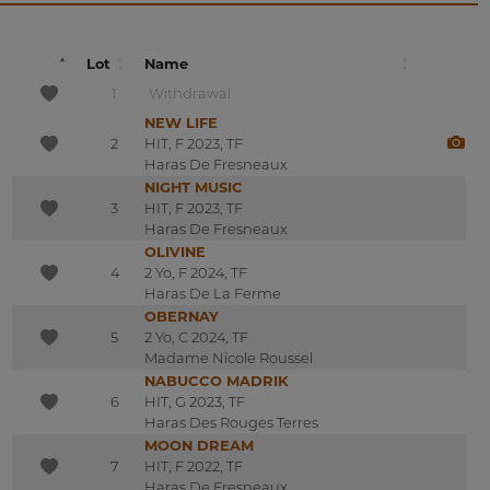
Lot
Name
1
Withdrawal
NEW LIFE
2
HIT, F 2023, TF
Haras De Fresneaux
NIGHT MUSIC
3
HIT, F 2023, TF
Haras De Fresneaux
OLIVINE
4
2 Yo, F 2024, TF
Haras De La Ferme
OBERNAY
5
2 Yo, C 2024, TF
Madame Nicole Roussel
NABUCCO MADRIK
6
HIT, G 2023, TF
Haras Des Rouges Terres
MOON DREAM
7
HIT, F 2022, TF
Haras De Fresneaux