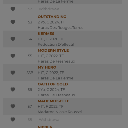
Haras De La Ferme
52
Withdrawal
OUTSTANDING
53
2 Yo, C 2024, TF
Haras Des Rouges Terres
KERMES
54
HIT, G 2020, TF
Reduction D'effectif
MODERN STYLE
55
HIT, C 2022, TF
Haras De Fresneaux
MY HERO
55B
HIT, G 2022, TF
Haras De La Ferme
OATH OF GOLD
56
2 Yo, C 2024, TF
Haras De Fresneaux
MADEMOISELLE
57
HIT, F 2022, TF
Madame Nicole Roussel
58
Withdrawal
NIEBLA