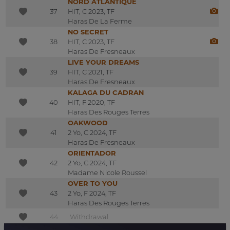
NORD ATLANTIQUE
37
HIT, C 2023, TF
Haras De La Ferme
NO SECRET
38
HIT, C 2023, TF
Haras De Fresneaux
LIVE YOUR DREAMS
39
HIT, C 2021, TF
Haras De Fresneaux
KALAGA DU CADRAN
40
HIT, F 2020, TF
Haras Des Rouges Terres
OAKWOOD
41
2 Yo, C 2024, TF
Haras De Fresneaux
ORIENTADOR
42
2 Yo, C 2024, TF
Madame Nicole Roussel
OVER TO YOU
43
2 Yo, F 2024, TF
Haras Des Rouges Terres
44
Withdrawal