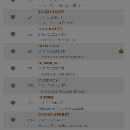
Haras Des Rouges Terres
JOLDY LOVE
24
HIT, G 2019, TF
Haras De La Ferme
OUR ARTIST
25
2 Yo, C 2024, TF
Haras De Fresneaux
NOTCH UP
26
HIT, G 2023, TF
Haras Des Rouges Terres
NEWNESS
27
HIT, F 2023, TF
Haras De Fresneaux
OUTBACK
27B
2 Yo, C 2024, TF
Haras Des Rouges Terres
IKITORI
28
HIT, G 2018, TF
Madame Nicole Roussel
ONAHA STREET
28B
2 Yo, F 2024, TF
Haras De La Beauvoisiniere