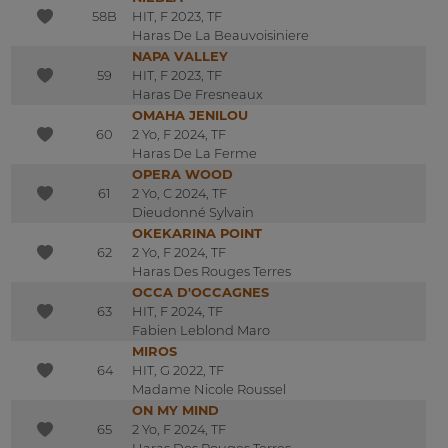
58B
HIT, F 2023, TF
Haras De La Beauvoisiniere
NAPA VALLEY
59
HIT, F 2023, TF
Haras De Fresneaux
OMAHA JENILOU
60
2 Yo, F 2024, TF
Haras De La Ferme
OPERA WOOD
61
2 Yo, C 2024, TF
Dieudonné Sylvain
OKEKARINA POINT
62
2 Yo, F 2024, TF
Haras Des Rouges Terres
OCCA D'OCCAGNES
63
HIT, F 2024, TF
Fabien Leblond Maro
MIROS
64
HIT, G 2022, TF
Madame Nicole Roussel
ON MY MIND
65
2 Yo, F 2024, TF
Haras Des Rouges Terres