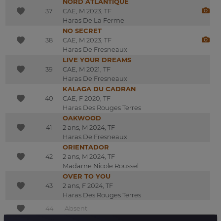
NORD ATLANTIQUE
37
CAE, M 2023, TF
Haras De La Ferme
NO SECRET
38
CAE, M 2023, TF
Haras De Fresneaux
LIVE YOUR DREAMS
39
CAE, M 2021, TF
Haras De Fresneaux
KALAGA DU CADRAN
40
CAE, F 2020, TF
Haras Des Rouges Terres
OAKWOOD
41
2 ans, M 2024, TF
Haras De Fresneaux
ORIENTADOR
42
2 ans, M 2024, TF
Madame Nicole Roussel
OVER TO YOU
43
2 ans, F 2024, TF
Haras Des Rouges Terres
44
Absent