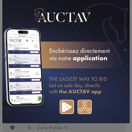
NUIT ROYALE
45
CAE, F 2023, TF
Haras De Fresneaux
OCTAVE QUARTO
46
2 ans, M 2024, TF
Haras Des Rouges Terres
NICE QUALITY
47
CAE, F 2023, TF
Haras De Fresneaux
KIAMA
47B
CAE, F 2020, TF
Haras De La Ferme
MONTEQUILLO
48
CAE, M 2022, TF
Haras De Fresneaux
NEW WORLD
49
CAE, M 2023, TF
Haras De Fresneaux
ODISSEA
50
2 ans, F 2024, TF
Haras Des Rouges Terres
OLD STYLE
51
2 ans, M 2024, TF