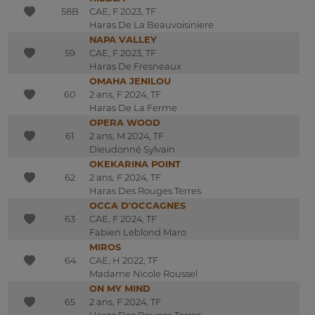
58B
CAE, F 2023, TF
Haras De La Beauvoisiniere
NAPA VALLEY
59
CAE, F 2023, TF
Haras De Fresneaux
OMAHA JENILOU
60
2 ans, F 2024, TF
Haras De La Ferme
OPERA WOOD
61
2 ans, M 2024, TF
Dieudonné Sylvain
OKEKARINA POINT
62
2 ans, F 2024, TF
Haras Des Rouges Terres
OCCA D'OCCAGNES
63
CAE, F 2024, TF
Fabien Leblond Maro
MIROS
64
CAE, H 2022, TF
Madame Nicole Roussel
ON MY MIND
65
2 ans, F 2024, TF
Haras Des Rouges Terres