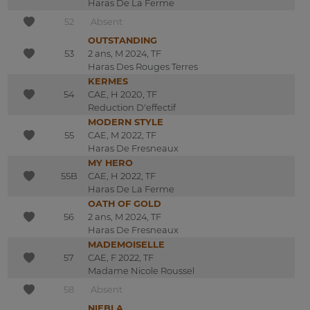
Haras De La Ferme
52
Absent
OUTSTANDING
53
2 ans, M 2024, TF
Haras Des Rouges Terres
KERMES
54
CAE, H 2020, TF
Reduction D'effectif
MODERN STYLE
55
CAE, M 2022, TF
Haras De Fresneaux
MY HERO
55B
CAE, H 2022, TF
Haras De La Ferme
OATH OF GOLD
56
2 ans, M 2024, TF
Haras De Fresneaux
MADEMOISELLE
57
CAE, F 2022, TF
Madame Nicole Roussel
58
Absent
NIEBLA