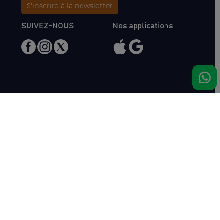
S'inscrire à la newsletter
SUIVEZ-NOUS
Nos applications
Nous rencontrer
Haras de Bois Roussel
61500 Bursard
France
Ventes
Auctav
Catalogue & Résultats
Qui sommes-nous ?
Inscriptions
L'équipe
Comment acheter
Kit Media
Comment vendre
Contact
Actualités
FAQ