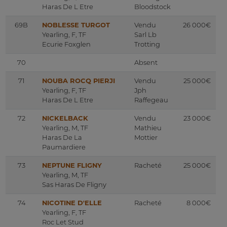
Haras De L Etre
Bloodstock
69B
NOBLESSE TURGOT
Vendu
26 000€
Yearling, F, TF
Sarl Lb
Ecurie Foxglen
Trotting
70
Absent
71
NOUBA ROCQ PIERJI
Vendu
25 000€
Yearling, F, TF
Jph
Haras De L Etre
Raffegeau
72
NICKELBACK
Vendu
23 000€
Yearling, M, TF
Mathieu
Haras De La
Mottier
Paumardiere
73
NEPTUNE FLIGNY
Racheté
25 000€
Yearling, M, TF
Sas Haras De Fligny
74
NICOTINE D'ELLE
Racheté
8 000€
Yearling, F, TF
Roc Let Stud