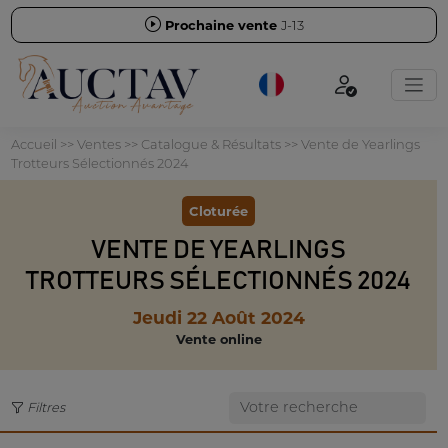
Prochaine vente
J-13
Accueil
>>
Ventes
>>
Catalogue & Résultats
>>
Vente de Yearlings
Trotteurs Sélectionnés 2024
Cloturée
VENTE DE YEARLINGS
TROTTEURS SÉLECTIONNÉS 2024
Jeudi 22 Août 2024
Vente online
Filtres