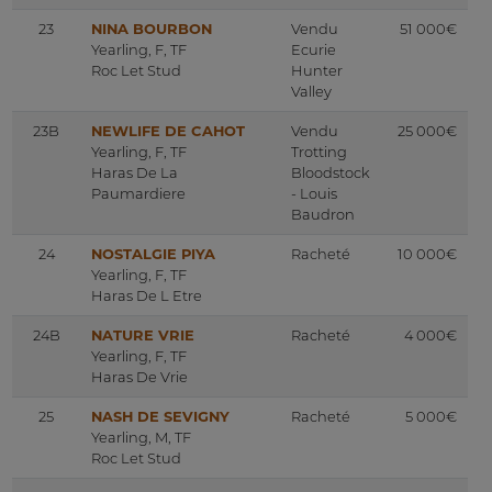
23
NINA BOURBON
Vendu
51 000€
Yearling, F, TF
Ecurie
Roc Let Stud
Hunter
Valley
23B
NEWLIFE DE CAHOT
Vendu
25 000€
Yearling, F, TF
Trotting
Haras De La
Bloodstock
Paumardiere
- Louis
Baudron
24
NOSTALGIE PIYA
Racheté
10 000€
Yearling, F, TF
Haras De L Etre
24B
NATURE VRIE
Racheté
4 000€
Yearling, F, TF
Haras De Vrie
25
NASH DE SEVIGNY
Racheté
5 000€
Yearling, M, TF
Roc Let Stud