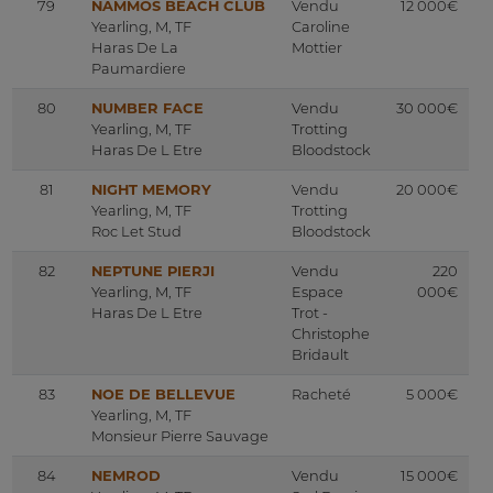
79
NAMMOS BEACH CLUB
Vendu
12 000€
Yearling, M, TF
Caroline
Haras De La
Mottier
Paumardiere
80
NUMBER FACE
Vendu
30 000€
Yearling, M, TF
Trotting
Haras De L Etre
Bloodstock
81
NIGHT MEMORY
Vendu
20 000€
Yearling, M, TF
Trotting
Roc Let Stud
Bloodstock
82
NEPTUNE PIERJI
Vendu
220
Yearling, M, TF
Espace
000€
Haras De L Etre
Trot -
Christophe
Bridault
83
NOE DE BELLEVUE
Racheté
5 000€
Yearling, M, TF
Monsieur Pierre Sauvage
84
NEMROD
Vendu
15 000€