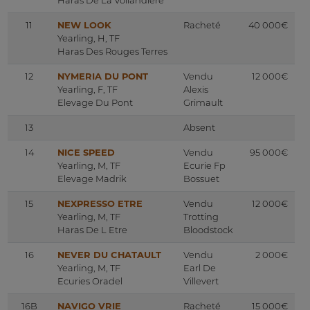
Haras De La Vollandiere
11
NEW LOOK
Racheté
40 000€
Yearling, H, TF
Haras Des Rouges Terres
12
NYMERIA DU PONT
Vendu
12 000€
Yearling, F, TF
Alexis
Elevage Du Pont
Grimault
13
Absent
14
NICE SPEED
Vendu
95 000€
Yearling, M, TF
Ecurie Fp
Elevage Madrik
Bossuet
15
NEXPRESSO ETRE
Vendu
12 000€
Yearling, M, TF
Trotting
Haras De L Etre
Bloodstock
16
NEVER DU CHATAULT
Vendu
2 000€
Yearling, M, TF
Earl De
Ecuries Oradel
Villevert
16B
NAVIGO VRIE
Racheté
15 000€