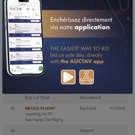
Pour Santi
Agency
52
NAY MADRIK
Racheté
20 000€
Yearling, F, TF
Elevage Madrik
53
NOBLISSIME
Racheté
7 000€
Yearling, M, TF
Haras D Ep
53B
NENUPHAR VRIE
Racheté
5 000€
Yearling, M, TF
Haras De Vrie
54
NEA CULPA
Vendu
5 000€
Yearling, M, TF
Trotting
Roc Let Stud
Bloodstock
55
NEGUS FLIGNY
Racheté
16 000€
Yearling, M, TF
Sas Haras De Fligny
56
Absent