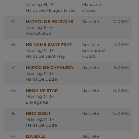
Yearling, H, TF
Maurozio
Haras Des Rouges Terres
Grosso
42
NATAYA DE FONTAINE
Racheté
10 000€
Yearling, F, TF
Roc Let Stud
43
NO NAME SAINT FRAY
Amiable
3 000€
Yearling, M, TF
Emmanuel
Haras De Saint Fray
Huard
44
NARCO DE CHANLECY
Racheté
8 000€
Yearling, M, TF
Haras De L Etre
45
NINJA UP STAR
Racheté
15 000€
Yearling, M, TF
Elevage Ka
46
NINO DESJI
Racheté
15 000€
Yearling, M, TF
Haras De L Etre
47
IZA BALL
Racheté