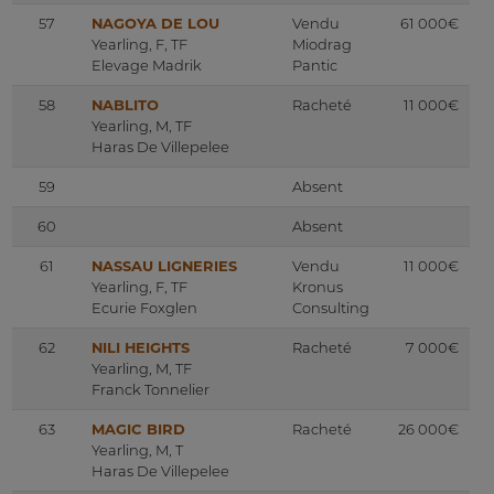
57
NAGOYA DE LOU
Vendu
61 000€
Yearling, F, TF
Miodrag
Elevage Madrik
Pantic
58
NABLITO
Racheté
11 000€
Yearling, M, TF
Haras De Villepelee
59
Absent
60
Absent
61
NASSAU LIGNERIES
Vendu
11 000€
Yearling, F, TF
Kronus
Ecurie Foxglen
Consulting
62
NILI HEIGHTS
Racheté
7 000€
Yearling, M, TF
Franck Tonnelier
63
MAGIC BIRD
Racheté
26 000€
Yearling, M, T
Haras De Villepelee