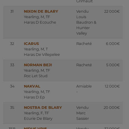
Grimault
31
NIXON DE BLARY
Vendu
22 000€
Yearling, M, TF
Louis
Haras D Ecouche
Baudron &
Hunter
Valley
32
ICARUS
Racheté
6 000€
Yearling, M, T
Haras De Villepelee
33
NORMAN BEJI
Racheté
5 000€
Yearling, M, TF
Roc Let Stud
34
NAKVAL
Amiable
12 000€
Yearling, M, TF
-
Haras D Ep
35
NOSTRA DE BLARY
Vendu
20 000€
Yearling, F, TF
Marc
Ecurie De Blary
Sassier
35B
NIDUS VRIE
Vendu
32 000€