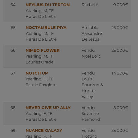
64
NEYLIUS DU TERTON
Racheté
9 000€
Yearling, M, TF
Haras De L Etre
65
NOCTAMBULE PIYA
Amiable
25 000€
Yearling, M, TF
Alexandre
Haras De L Etre
De Jesus
66
NIMEO FLOWER
Vendu
25 000€
Yearling, M, TF
Noel Lolic
Ecuries Oradel
67
NOTCH UP
Vendu
14 000€
Yearling, H, TF
Louis
Ecurie Foxglen
Baudron &
Hunter
Valley
68
NEVER GIVE UP ALLY
Vendu
8 000€
Yearling, F, TF
Severine
Haras De L Etre
Raimond
69
NUANCE GALAXY
Vendu
35 000€
Yearling, F, TF
Trotting