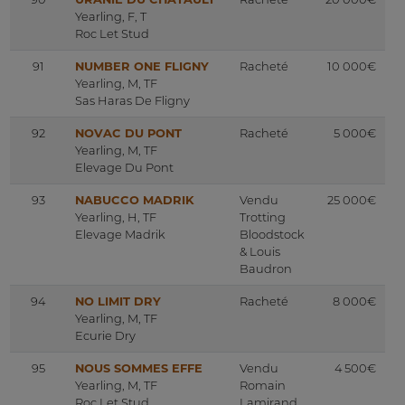
Yearling, F, T
Roc Let Stud
91
NUMBER ONE FLIGNY
Racheté
10 000€
Yearling, M, TF
Sas Haras De Fligny
92
NOVAC DU PONT
Racheté
5 000€
Yearling, M, TF
Elevage Du Pont
93
NABUCCO MADRIK
Vendu
25 000€
Yearling, H, TF
Trotting
Elevage Madrik
Bloodstock
& Louis
Baudron
94
NO LIMIT DRY
Racheté
8 000€
Yearling, M, TF
Ecurie Dry
95
NOUS SOMMES EFFE
Vendu
4 500€
Yearling, M, TF
Romain
Roc Let Stud
Lamirand