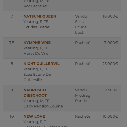
Yearling, M, TF
Roc Let Stud
7
NATSUMI QUEEN
Vendu
18 000€
Yearling, F, TF
Scea
Ecuries Oradel
Ecurie
Luck
7B
NYMPHE VRIE
Racheté
7 000€
Yearling, F, TF
Haras De Vrie
8
NIGHT GUILLERVIL
Racheté
25 000€
Yearling, F, TF
Scea Ecurie De
Guillerville
9
NABRUSCO
Vendu
9 500€
DIESCHOOT
Miodrag
Yearling, M, TF
Pantic
Gaby Pension Equine
10
NEW LOVE
Racheté
10 000€
Yearling, F, T