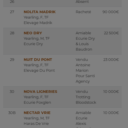
26
Absent
27
NOLITA MADRIK
Racheté
90 000€
Yearling, F, TF
Elevage Madrik
28
NEO DRY
Amiable
22 500€
Yearling, M, TF
Ecurie Dry
Ecurie Dry
& Louis
Baudron
29
NUIT DU PONT
Vendu
23 000€
Yearling, F, TF
Antoine
Elevage Du Pont
Marion
Pour Santi
Agency
30
NOVA LIGNERIES
Vendu
10 000€
Yearling, F, TF
Trotting
Ecurie Foxglen
Bloodstock
30B
NECTAR VRIE
Amiable
10 000€
Yearling, M, TF
Ecurie
Haras De Vrie
Alexis