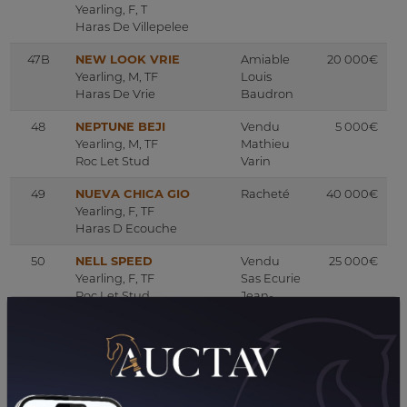
Yearling, F, T
Haras De Villepelee
47B
NEW LOOK VRIE
Amiable
20 000€
Yearling, M, TF
Louis
Haras De Vrie
Baudron
48
NEPTUNE BEJI
Vendu
5 000€
Yearling, M, TF
Mathieu
Roc Let Stud
Varin
49
NUEVA CHICA GIO
Racheté
40 000€
Yearling, F, TF
Haras D Ecouche
50
NELL SPEED
Vendu
25 000€
Yearling, F, TF
Sas Ecurie
Roc Let Stud
Jean-
Philippe
Monclin
51
NAJA DU PONT
Vendu
18 000€
Yearling, M, TF
Antoine
Elevage Du Pont
Marion