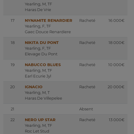
Yearling, M, TF
Haras De Vrie
17
NYNAMITE RENARDIER
Racheté
16 000€
Yearling, F, TF
Gaec Douce Renardiere
18
NIKITA DU PONT
Racheté
18 000€
Yearling, F, TF
Elevage Du Pont
19
NABUCCO BLUES
Racheté
10 000€
Yearling, M, TF
Earl Ecurie Jyl
20
IGNACIO
Racheté
20 000€
Yearling, M, T
Haras De Villepelee
21
Absent
22
NERO UP STAR
Racheté
13 000€
Yearling, M, TF
Roc Let Stud