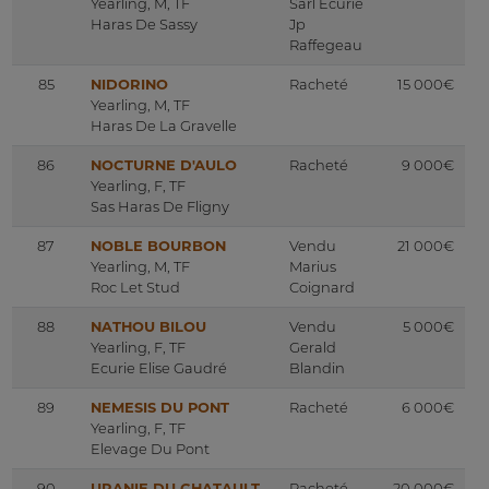
Yearling, M, TF
Sarl Ecurie
Haras De Sassy
Jp
Raffegeau
85
NIDORINO
Racheté
15 000€
Yearling, M, TF
Haras De La Gravelle
86
NOCTURNE D'AULO
Racheté
9 000€
Yearling, F, TF
Sas Haras De Fligny
87
NOBLE BOURBON
Vendu
21 000€
Yearling, M, TF
Marius
Roc Let Stud
Coignard
88
NATHOU BILOU
Vendu
5 000€
Yearling, F, TF
Gerald
Ecurie Elise Gaudré
Blandin
89
NEMESIS DU PONT
Racheté
6 000€
Yearling, F, TF
Elevage Du Pont
90
URANIE DU CHATAULT
Racheté
20 000€