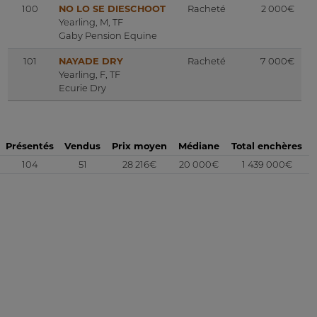
100
NO LO SE DIESCHOOT
Racheté
2 000€
Yearling, M, TF
Gaby Pension Equine
101
NAYADE DRY
Racheté
7 000€
Yearling, F, TF
Ecurie Dry
Présentés
Vendus
Prix moyen
Médiane
Total enchères
104
51
28 216€
20 000€
1 439 000€