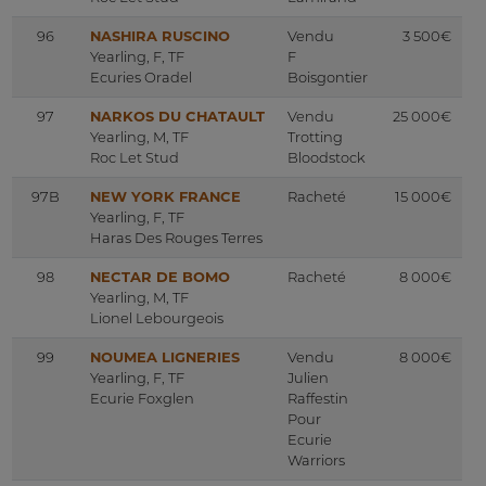
96
NASHIRA RUSCINO
Vendu
3 500€
Yearling, F, TF
F
Ecuries Oradel
Boisgontier
97
NARKOS DU CHATAULT
Vendu
25 000€
Yearling, M, TF
Trotting
Roc Let Stud
Bloodstock
97B
NEW YORK FRANCE
Racheté
15 000€
Yearling, F, TF
Haras Des Rouges Terres
98
NECTAR DE BOMO
Racheté
8 000€
Yearling, M, TF
Lionel Lebourgeois
99
NOUMEA LIGNERIES
Vendu
8 000€
Yearling, F, TF
Julien
Ecurie Foxglen
Raffestin
Pour
Ecurie
Warriors