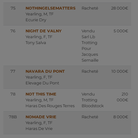
75
NOTHINGELSEMATTERS
Racheté
28 000€
Yearling, M, TF
Ecurie Dry
76
NIGHT DE VALNY
Vendu
5 000€
Yearling, F, TF
Sarl Lb
Tony Salva
Trotting
Pour
Jacques
Semaille
77
NAVARA DU PONT
Racheté
10 000€
Yearling, F, TF
Elevage Du Pont
78
NOT THIS TIME
Vendu
210
Yearling, M, TF
Trotting
000€
Haras Des Rouges Terres
Bloodstock
78B
NOMADE VRIE
Racheté
8 000€
Yearling, F, TF
Haras De Vrie