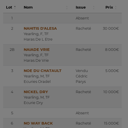
Lot
Nom
Issue
Prix
1
Absent
2
NAHITIS D'ALESA
Racheté
30 000€
Yearling, F, TF
Haras De L Etre
2B
NAIADE VRIE
Racheté
8 000€
Yearling, F, TF
Haras De Vrie
3
NOE DU CHATAULT
Vendu
5 000€
Yearling, M, TF
Cédric
Ecuries Oradel
Parys
4
NICKEL DRY
Racheté
10 000€
Yearling, M, TF
Ecurie Dry
5
Absent
6
NO WAY BACK
Racheté
15 000€