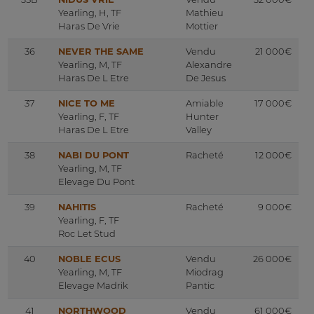
Yearling, H, TF
Mathieu
Haras De Vrie
Mottier
36
NEVER THE SAME
Vendu
21 000€
Yearling, M, TF
Alexandre
Haras De L Etre
De Jesus
37
NICE TO ME
Amiable
17 000€
Yearling, F, TF
Hunter
Haras De L Etre
Valley
38
NABI DU PONT
Racheté
12 000€
Yearling, M, TF
Elevage Du Pont
39
NAHITIS
Racheté
9 000€
Yearling, F, TF
Roc Let Stud
40
NOBLE ECUS
Vendu
26 000€
Yearling, M, TF
Miodrag
Elevage Madrik
Pantic
41
NORTHWOOD
Vendu
61 000€