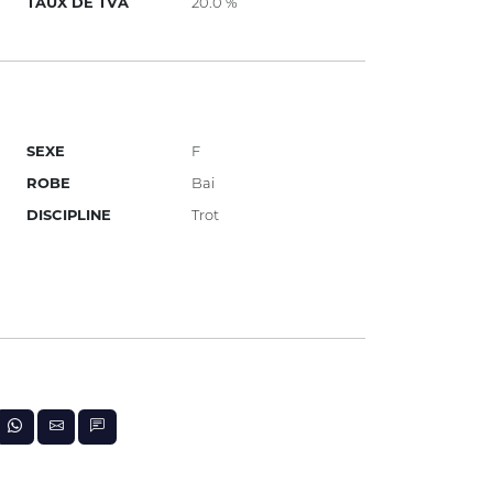
TAUX DE TVA
20.0 %
SEXE
F
ROBE
Bai
DISCIPLINE
Trot