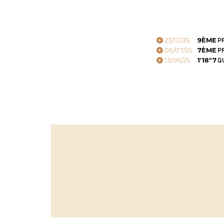
23/10/25
9ÈME
PR
06/07/25
7ÈME
PR
13/06/25
1'18"7
QU