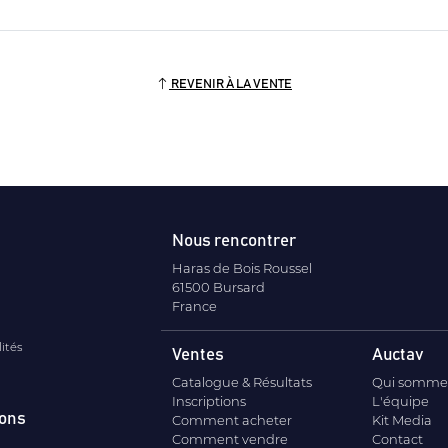
REVENIR À LA VENTE
Nous rencontrer
Haras de Bois Roussel
61500 Bursard
France
lités
Ventes
Auctav
Catalogue & Résultats
Qui somme
Inscriptions
L'équipe
ions
Comment acheter
Kit Media
Comment vendre
Contact