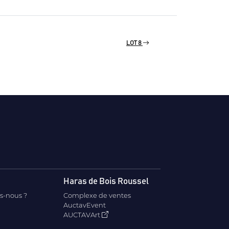
LOT 8
Haras de Bois Roussel
s-nous ?
Complexe de ventes
AuctavEvent
AUCTAVArt