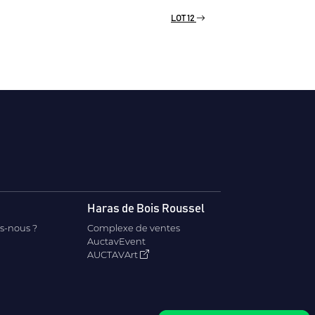
LOT 12
Haras de Bois Roussel
s-nous ?
Complexe de ventes
AuctavEvent
AUCTAVArt