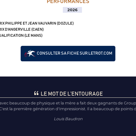
PERFORMANCES
2026
IX PHILIPPE ET JEAN VAUVARIN (DOZULE)
IX D'ANGERVILLE (CAEN)
ALIFICATION (LE MANS)
CONSULTER SA FICHE SUR LETROT.COM
LE MOT DE L’ENTOURAGE
 avec beaucoup de physique et la mère a fait deux gagnants de Groupe
C'est la première génération d'Impressionist. Il a beaucoup de points d
Louis Baudron