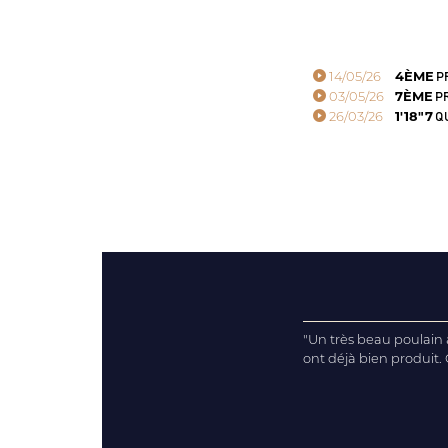
14/05/26
4ÈME
PR
03/05/26
7ÈME
PR
26/03/26
1'18"7
QU
"Un très beau poulain
ont déjà bien produit. 