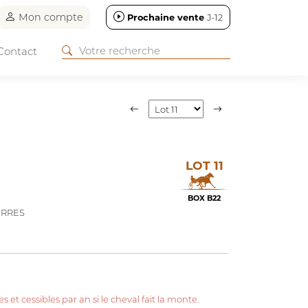
Mon compte
Prochaine vente
J-12
Contact
LOT 11
BOX B22
ERRES
s et cessibles par an si le cheval fait la monte.