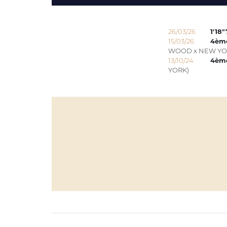
26/03/26
1'18"
15/03/26
4èm
WOOD x NEW YO
13/10/24
4èm
YORK)