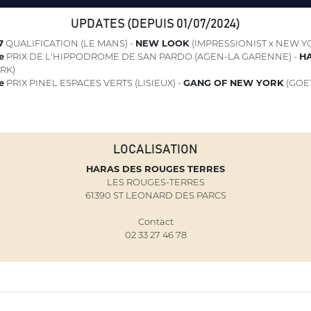
UPDATES (DEPUIS 01/07/2024)
7
QUALIFICATION (LE MANS) -
NEW LOOK
(IMPRESSIONIST x NEW Y
e
PRIX DE L'HIPPODROME DE SAN PARDO (AGEN-LA GARENNE) -
H
RK)
e
PRIX PINEL ESPACES VERTS (LISIEUX) -
GANG OF NEW YORK
(GOE
LOCALISATION
HARAS DES ROUGES TERRES
LES ROUGES-TERRES
61390 ST LEONARD DES PARCS
Contact
02 33 27 46 78