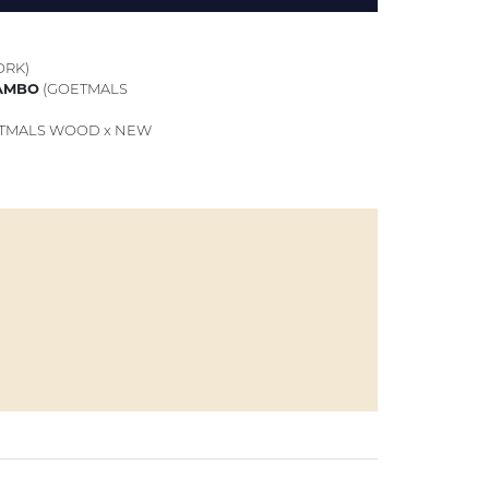
ORK)
AMBO
(GOETMALS
TMALS WOOD x NEW