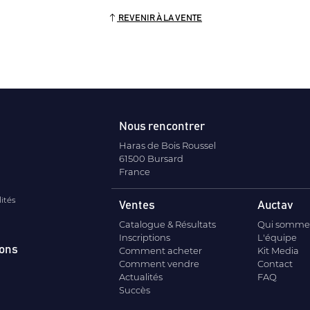
REVENIR À LA VENTE
Nous rencontrer
Haras de Bois Roussel
61500 Bursard
France
lités
Ventes
Auctav
Catalogue & Résultats
Qui somme
Inscriptions
L'équipe
ions
Comment acheter
Kit Media
Comment vendre
Contact
Actualités
FAQ
Succès