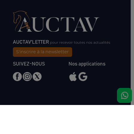
AUCTAV'LETTER
pour recevoir toutes nos actualités
S'inscrire à la newsletter
SUIVEZ-NOUS
Nos applications
Nous rencontrer
Haras de Bois Roussel
61500 Bursard
France