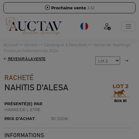
Prochaine vente
J-12
Accueil
>>
Ventes
>>
Catalogue & Résultats
>>
Vente de Yearlings
Trotteurs Sélectionnés 2024
REVENIR À LA VENTE
RACHETÉ
LOT 2
NAHITIS D'ALESA
BOX B1
PRÉSENTÉ(E) PAR
HARAS DE L ETRE
PRIX D’ACHAT
30 000€
INFORMATIONS