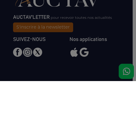
AUCTAV'LETTER
pour recevoir toutes nos actualités
S'inscrire à la newsletter
SUIVEZ-NOUS
Nos applications
Nous rencontrer
Haras de Bois Roussel
61500 Bursard
France
Ventes
Auctav
Catalogue & Résultats
Qui sommes-nous ?