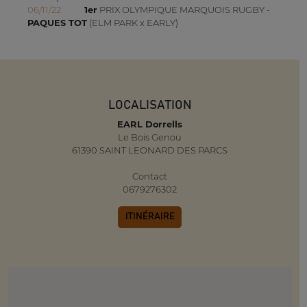
06/11/22
1er
PRIX OLYMPIQUE MARQUOIS RUGBY -
PAQUES TOT
(ELM PARK x EARLY)
LOCALISATION
EARL Dorrells
Le Bois Genou
61390 SAINT LEONARD DES PARCS
Contact
0679276302
ITINÉRAIRE