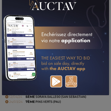
PERFORMANCES
2024
2023
2022
03/06/24
15ÈME
PMU LE SD-OUEST (LA TESTE DE BUCH)
12/04/24
5ÈME
SORAYA GALLEGO (SAN SEBASTIAN)
24/03/24
7ÈME
PINS VERTS (PAU)