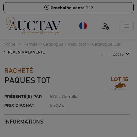
Prochaine vente
J-12
Accueil
>>
Ventes
>>
Catalogue & Résultats
>>
Catalogue Juin
REVENIR À LA VENTE
RACHETÉ
LOT 15
PAQUES TOT
PRÉSENTÉ(E) PAR
EARL Dorrells
PRIX D’ACHAT
9 500€
INFORMATIONS