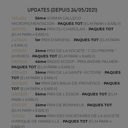
UPDATES (DEPUIS 24/05/2021)
12/04/24
5ème
SORAYA GALLEGO
MICROPIGMENTACION -
PAQUES TOT
(ELM PARK x EARLY)
18/07/23
5ème
PRIX DU CHAROLAIS -
PAQUES TOT
(ELM PARK x EARLY)
24/06/23
1er
PRIX D'ARVENC -
PAQUES TOT
(ELM PARK
x EARLY)
27/05/23
2ème
PRIX DE LA SOCIETE " C DU PROPRE "
(HYERES) -
PAQUES TOT
(ELM PARK x EARLY)
08/05/23
4ème
RADIO SCOOP - PRIX ANDRE PALMER -
PAQUES TOT
(ELM PARK x EARLY)
07/04/23
3ème
PRIX DE LA SAINTE-VICTOIRE -
PAQUES
TOT
(ELM PARK x EARLY)
20/03/23
1er
PRIX DES BAUX-DE-PROVENCE -
PAQUES
TOT
(ELM PARK x EARLY)
06/03/23
5ème
PRIX DE L'ESSOR -
PAQUES TOT
(ELM
PARK x EARLY)
02/01/23
2ème
PRIX DE BONNIEUX -
PAQUES TOT
(ELM PARK x EARLY)
13/12/22
4ème
PRIX DES SOCIETAIRES DE LA SOCIETE
HIPPIQUE DE MARSEILLE -
PAQUES TOT
(ELM PARK x
EARLY)