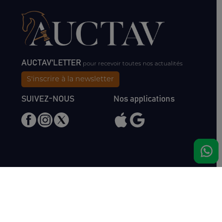
AUCTAV'LETTER
pour recevoir toutes nos actualités
S'inscrire à la newsletter
SUIVEZ-NOUS
Nos applications
Nous rencontrer
Haras de Bois Roussel
61500 Bursard
France