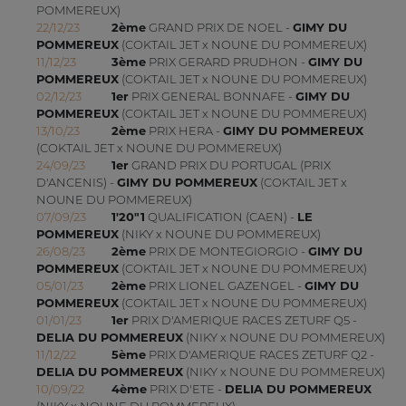
POMMEREUX)
22/12/23
2ème
GRAND PRIX DE NOEL -
GIMY DU
POMMEREUX
(COKTAIL JET x NOUNE DU POMMEREUX)
11/12/23
3ème
PRIX GERARD PRUDHON -
GIMY DU
POMMEREUX
(COKTAIL JET x NOUNE DU POMMEREUX)
02/12/23
1er
PRIX GENERAL BONNAFE -
GIMY DU
POMMEREUX
(COKTAIL JET x NOUNE DU POMMEREUX)
13/10/23
2ème
PRIX HERA -
GIMY DU POMMEREUX
(COKTAIL JET x NOUNE DU POMMEREUX)
24/09/23
1er
GRAND PRIX DU PORTUGAL (PRIX
D'ANCENIS) -
GIMY DU POMMEREUX
(COKTAIL JET x
NOUNE DU POMMEREUX)
07/09/23
1'20"1
QUALIFICATION (CAEN) -
LE
POMMEREUX
(NIKY x NOUNE DU POMMEREUX)
26/08/23
2ème
PRIX DE MONTEGIORGIO -
GIMY DU
POMMEREUX
(COKTAIL JET x NOUNE DU POMMEREUX)
05/01/23
2ème
PRIX LIONEL GAZENGEL -
GIMY DU
POMMEREUX
(COKTAIL JET x NOUNE DU POMMEREUX)
01/01/23
1er
PRIX D'AMERIQUE RACES ZETURF Q5 -
DELIA DU POMMEREUX
(NIKY x NOUNE DU POMMEREUX)
11/12/22
5ème
PRIX D'AMERIQUE RACES ZETURF Q2 -
DELIA DU POMMEREUX
(NIKY x NOUNE DU POMMEREUX)
10/09/22
4ème
PRIX D'ETE -
DELIA DU POMMEREUX
(NIKY x NOUNE DU POMMEREUX)