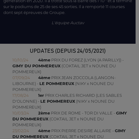
génération en 2020. Il a trotté sous la barre des 1'10'' et a terminé
sur le podiums de 25 de ses 45 sorties. Il a remporté 11 courses
dont sept épreuves de Groupe.
L'équipe Auctav
UPDATES (DEPUIS 24/05/2021)
10/10/24
4ème
PRIX DU FOREZ (LYON (A PARILLY)) -
GIMY DU POMMEREUX
(COKTAIL JET x NOUNE DU
POMMEREUX)
07/09/24
4ème
PRIX JEAN ZOCCOLA (LANGON-
LIBOURNE) -
LE POMMEREUX
(NIKY x NOUNE DU
POMMEREUX)
17/08/24
1er
PRIX CHARLES RICHARD (LES SABLES
D'OLONNE) -
LE POMMEREUX
(NIKY x NOUNE DU
POMMEREUX)
10/03/24
2ème
PRIX DE ROME - TOR DI VALLE -
GIMY
DU POMMEREUX
(COKTAIL JET x NOUNE DU
POMMEREUX)
23/02/24
4ème
PRIX PIERRE DESIRE ALLAIRE -
GIMY
DU POMMEREUX
(COKTAIL JET x NOUNE DU