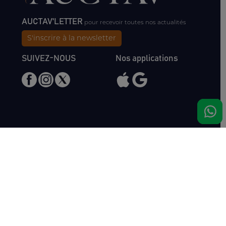
AUCTAV'LETTER
pour recevoir toutes nos actualités
S'inscrire à la newsletter
SUIVEZ-NOUS
Nos applications
Nous rencontrer
Haras de Bois Roussel
61500 Bursard
France
Ventes
Auctav
Catalogue & Résultats
Qui sommes-nous ?
Inscriptions
L'équipe