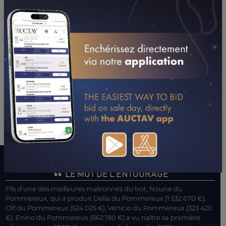
LE MOT DE L’ENTOURAGE
Fils d'une des meilleures matronnes du trot, Noune du
Pommereux, qui a produit Delia du Pommereux (1 532 670 €),
Clif du Pommereux (524 025 €), Venicio du Pommereux (323 420
€). Enino du Pommereux (862 180 €) a vu naître sa première