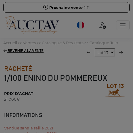
Prochaine vente
J-11
Accueil
>>
Ventes
>>
Catalogue & Résultats
>>
Catalogue Juin
REVENIR À LA VENTE
RACHETÉ
1/100 ENINO DU POMMEREUX
LOT 13
PRIX D’ACHAT
21 000€
INFORMATIONS
Vendue sans la saillie 2021