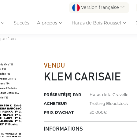
Version française
s
Succès
A propos
Haras de Bois Roussel
gue Juin
VENDU
KLEM CARISAIE
PRÉSENTÉ(E) PAR
Haras de la Gravelle
ACHETEUR
Trotting Bloodstock
PRIX D’ACHAT
30 000€
INFORMATIONS