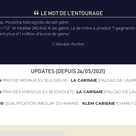
LE MOT DE L’ENTOURAGE
. Pouliche très signée de son père .
1'12'' et totalise 265 640 € de gains. La 2e mère a produit 7 gagnants 
t plus d'1 million d'euros de gains."
L'équipe Auctav
UPDATES (DEPUIS 24/05/2021)
e
PRIX DE MOYAUX (Gr B) (LISIEUX) -
LA CARISAIE
(FALCAO DE LAUR
e
PRIX DES HIBISCUS (Gr B) (CHOLET) -
LA CARISAIE
(FALCAO DE LA
30
QUALIFICATION (MESLAY-DU-MAINE) -
KLEM CARISAIE
(CHARLY 