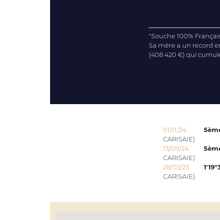
"Souche 100% Française
Sa mère a un record en 
(408 420 €) qui cumulen
01/11/24
5èm
CARISAIE)
13/09/24
5èm
CARISAIE)
28/03/23
1'19"
CARISAIE)