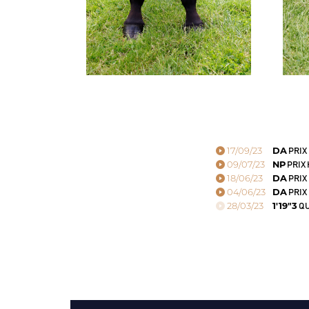
17/09/23
DA
PRIX 
09/07/23
NP
PRIX
18/06/23
DA
PRIX
04/06/23
DA
PRIX
28/03/23
1'19"3
QU