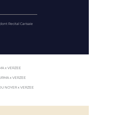
dont Recital Carisaie
MA x VERZEE
URMA x VERZEE
DU NOYER x VERZEE