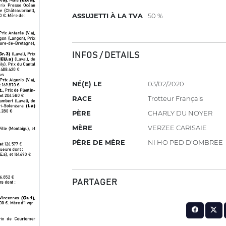
ASSUJETTI À LA TVA
50 %
INFOS / DETAILS
NÉ(E) LE
03/02/2020
RACE
Trotteur Français
PÈRE
CHARLY DU NOYER
MÈRE
VERZEE CARISAIE
PÈRE DE MÈRE
NI HO PED D'OMBREE
PARTAGER