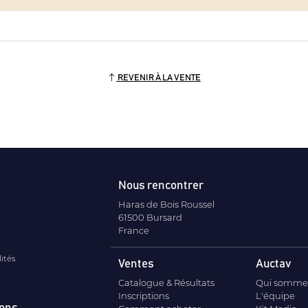
REVENIR À LA VENTE
Nous rencontrer
Haras de Bois Roussel
61500 Bursard
France
lités
Ventes
Auctav
Catalogue & Résultats
Qui somme
Inscriptions
L'équipe