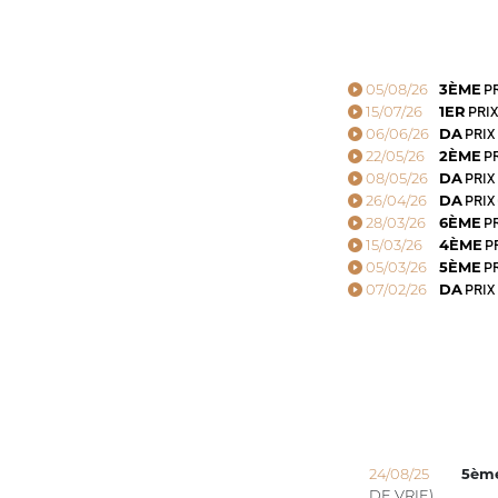
05/08/26
3ÈME
PR
15/07/26
1ER
PRIX
06/06/26
DA
PRIX
22/05/26
2ÈME
PR
08/05/26
DA
PRIX
26/04/26
DA
PRIX
28/03/26
6ÈME
PR
15/03/26
4ÈME
P
05/03/26
5ÈME
PR
07/02/26
DA
PRIX
24/08/25
5èm
DE VRIE)