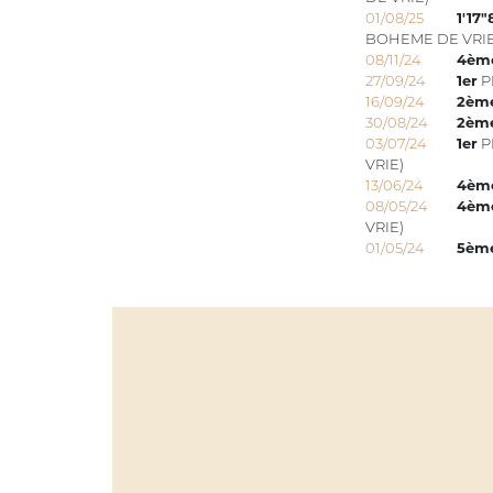
01/08/25
1'17"
BOHEME DE VRIE
08/11/24
4èm
27/09/24
1er
P
16/09/24
2èm
30/08/24
2èm
03/07/24
1er
PR
VRIE)
13/06/24
4èm
08/05/24
4èm
VRIE)
01/05/24
5èm