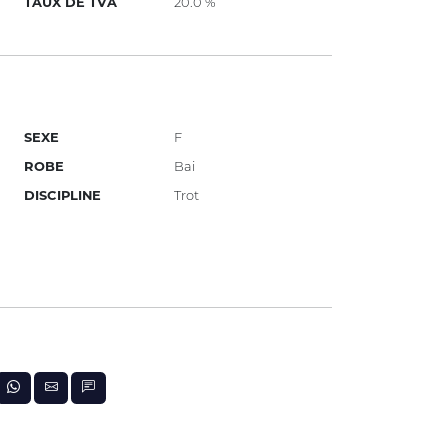
TAUX DE TVA
20.0 %
SEXE
F
ROBE
Bai
DISCIPLINE
Trot