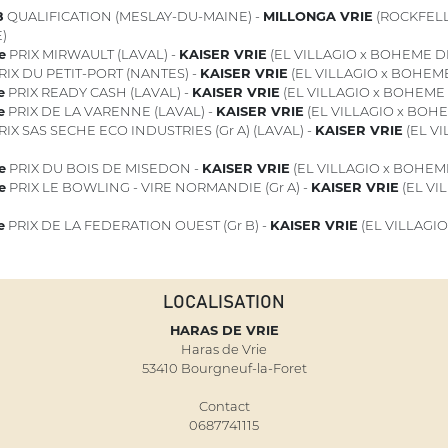
8
QUALIFICATION (MESLAY-DU-MAINE) -
MILLONGA VRIE
(ROCKFELL
)
e
PRIX MIRWAULT (LAVAL) -
KAISER VRIE
(EL VILLAGIO x BOHEME DE
RIX DU PETIT-PORT (NANTES) -
KAISER VRIE
(EL VILLAGIO x BOHEME
e
PRIX READY CASH (LAVAL) -
KAISER VRIE
(EL VILLAGIO x BOHEME 
e
PRIX DE LA VARENNE (LAVAL) -
KAISER VRIE
(EL VILLAGIO x BOHE
IX SAS SECHE ECO INDUSTRIES (Gr A) (LAVAL) -
KAISER VRIE
(EL V
e
PRIX DU BOIS DE MISEDON -
KAISER VRIE
(EL VILLAGIO x BOHEME
e
PRIX LE BOWLING - VIRE NORMANDIE (Gr A) -
KAISER VRIE
(EL VI
e
PRIX DE LA FEDERATION OUEST (Gr B) -
KAISER VRIE
(EL VILLAGIO
LOCALISATION
HARAS DE VRIE
Haras de Vrie
53410 Bourgneuf-la-Foret
Contact
0687741115