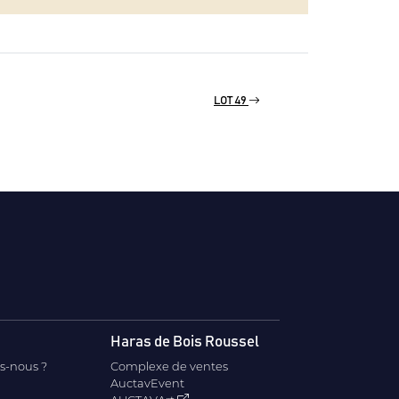
LOT 49
Haras de Bois Roussel
s-nous ?
Complexe de ventes
AuctavEvent