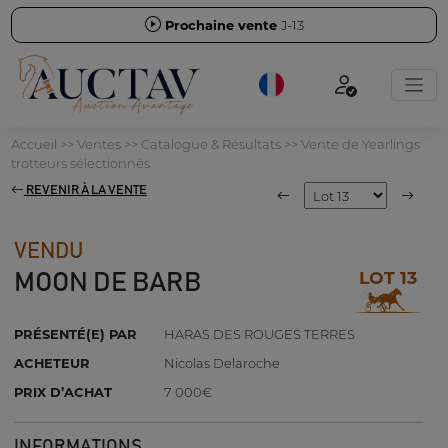
Prochaine vente
J-13
Accueil
>>
Ventes
>>
Catalogue & Résultats
>>
Vente de Yearlings
trotteurs sélectionnés
REVENIR À LA VENTE
VENDU
LOT 13
MOON DE BARB
PRÉSENTÉ(E) PAR
HARAS DES ROUGES TERRES
ACHETEUR
Nicolas Delaroche
PRIX D’ACHAT
7 000€
INFORMATIONS