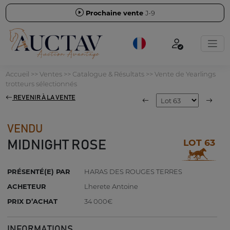
Prochaine vente
J-9
Accueil
>>
Ventes
>>
Catalogue & Résultats
>>
Vente de Yearlings
trotteurs sélectionnés
REVENIR À LA VENTE
VENDU
LOT 63
MIDNIGHT ROSE
PRÉSENTÉ(E) PAR
HARAS DES ROUGES TERRES
ACHETEUR
Lherete Antoine
PRIX D’ACHAT
34 000€
INFORMATIONS