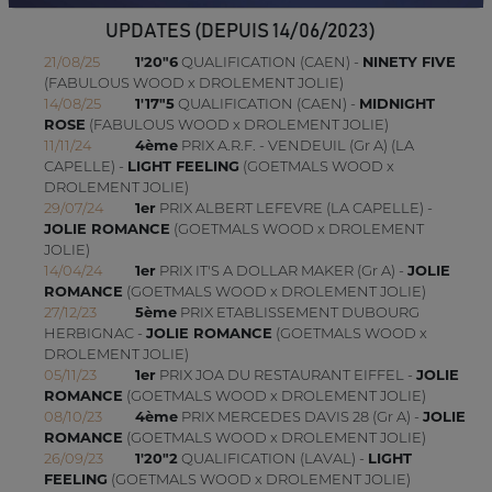
UPDATES (DEPUIS 14/06/2023)
21/08/25
1'20"6
QUALIFICATION (CAEN) -
NINETY FIVE
(FABULOUS WOOD x DROLEMENT JOLIE)
14/08/25
1'17"5
QUALIFICATION (CAEN) -
MIDNIGHT
ROSE
(FABULOUS WOOD x DROLEMENT JOLIE)
11/11/24
4ème
PRIX A.R.F. - VENDEUIL (Gr A) (LA
CAPELLE) -
LIGHT FEELING
(GOETMALS WOOD x
DROLEMENT JOLIE)
29/07/24
1er
PRIX ALBERT LEFEVRE (LA CAPELLE) -
JOLIE ROMANCE
(GOETMALS WOOD x DROLEMENT
JOLIE)
14/04/24
1er
PRIX IT'S A DOLLAR MAKER (Gr A) -
JOLIE
ROMANCE
(GOETMALS WOOD x DROLEMENT JOLIE)
27/12/23
5ème
PRIX ETABLISSEMENT DUBOURG
HERBIGNAC -
JOLIE ROMANCE
(GOETMALS WOOD x
DROLEMENT JOLIE)
05/11/23
1er
PRIX JOA DU RESTAURANT EIFFEL -
JOLIE
ROMANCE
(GOETMALS WOOD x DROLEMENT JOLIE)
08/10/23
4ème
PRIX MERCEDES DAVIS 28 (Gr A) -
JOLIE
ROMANCE
(GOETMALS WOOD x DROLEMENT JOLIE)
26/09/23
1'20"2
QUALIFICATION (LAVAL) -
LIGHT
FEELING
(GOETMALS WOOD x DROLEMENT JOLIE)