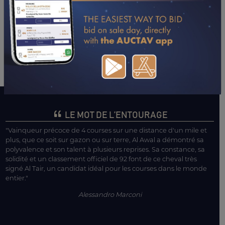
PERFORMANCES
2023
2022
25/06/23
3ÈME
AKBAR (DAX)
12/03/23
6ÈME
DJOURAS TU (TOULOUSE)
LE MOT DE L’ENTOURAGE
"Vainqueur précoce de 4 courses sur une distance d'un mile et
plus, que ce soit sur gazon ou sur terre, Al Awal a démontré sa
polyvalence et son talent à plusieurs reprises. Sa constance, sa
solidité et un classement officiel de 92 font de ce cheval très
signé Al Tair, un candidat idéal pour les courses dans le monde
entier."
Alessandro Marconi