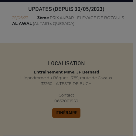
UPDATES (DEPUIS 30/05/2023)
25/06/23
3ème
PRIX AKBAR - ELEVAGE DE BOZOULS -
AL AWAL
(AL TAIR x QUESADA)
LOCALISATION
Entraînement Mme. JF Bernard
Hippodrome du Béquet - 785, route de Cazaux
33260 LA TESTE DE BUCH
Contact
0662001950
ITINÉRAIRE