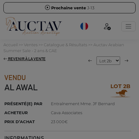
Prochaine vente
J-13
Accueil
>>
Ventes
>>
Catalogue & Résultats
>>
Auctav Arabian
Summer Sale - 2 ans & CAE
REVENIR À LA VENTE
VENDU
LOT 2B
AL AWAL
PRÉSENTÉ(E) PAR
Entraînement Mme. JF Bernard
ACHETEUR
Cava Associates
PRIX D’ACHAT
23 000€
INFORMATIONS