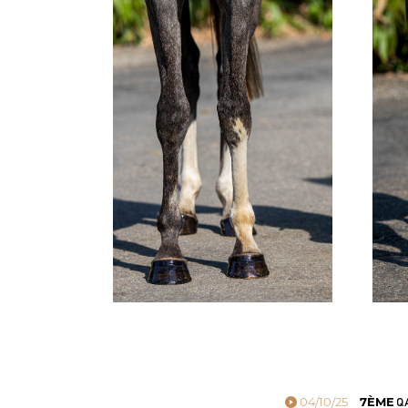
04/10/25
7ÈME
QA