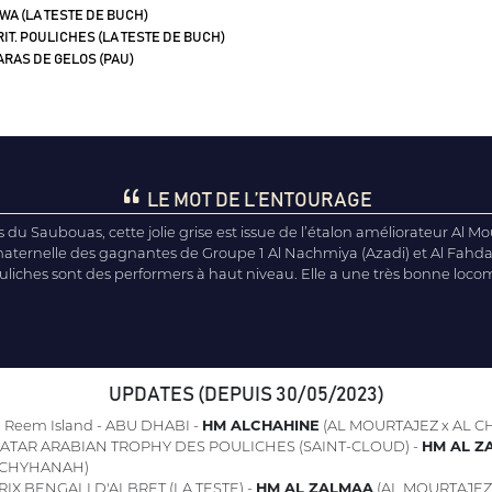
WA (LA TESTE DE BUCH)
IT. POULICHES (LA TESTE DE BUCH)
RAS DE GELOS (PAU)
LE MOT DE L’ENTOURAGE
du Saubouas, cette jolie grise est issue de l’étalon améliorateur Al Mou
aternelle des gagnantes de Groupe 1 Al Nachmiya (Azadi) et Al Fahda 
ouliches sont des performers à haut niveau. Elle a une très bonne locomo
UPDATES (DEPUIS 30/05/2023)
 Reem Island - ABU DHABI -
HM ALCHAHINE
(AL MOURTAJEZ x AL 
ATAR ARABIAN TROPHY DES POULICHES (SAINT-CLOUD) -
HM AL Z
 CHYHANAH)
RIX BENGALI D'ALBRET (LA TESTE) -
HM AL ZALMAA
(AL MOURTAJEZ