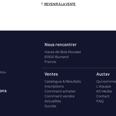
REVENIR À LA VENTE
Nous rencontrer
Haras de Bois Roussel
61500 Bursard
France
lités
Ventes
Auctav
Catalogue & Résultats
Qui somme
Inscriptions
L'équipe
ions
Comment acheter
Kit Media
Comment vendre
Contact
Actualités
FAQ
Succès