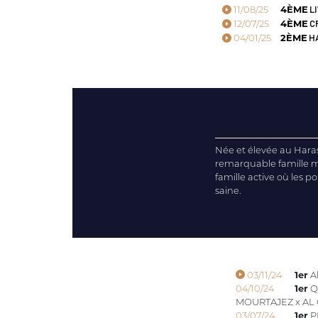
11/08/25
4ÈME
LI
12/07/25
4ÈME
CR
04/01/25
2ÈME
HA
Née et élevée au Haras 
remarquable famille m
famille active où les p
saine.
03/11/24
1er
Al
04/10/24
1er
Q
MOURTAJEZ x AL
03/07/24
1er
P