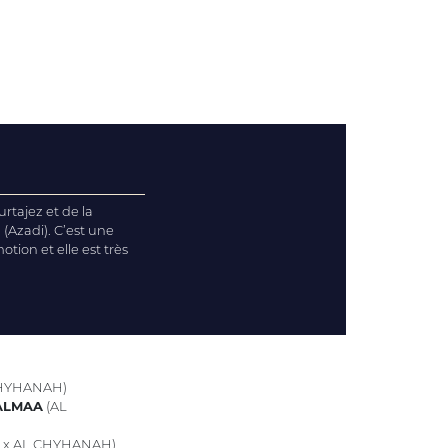
rtajez et de la
(Azadi). C’est une
tion et elle est très
CHYHANAH)
ALMAA
(AL
 x AL CHYHANAH)