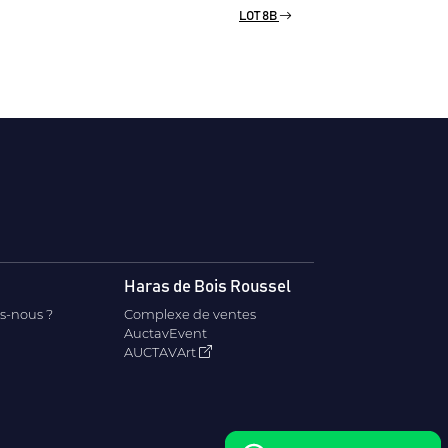
LOT 8B
Haras de Bois Roussel
s-nous ?
Complexe de ventes
AuctavEvent
AUCTAVArt