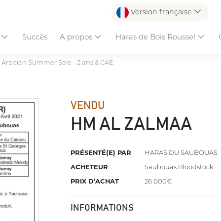
Version française
s
Succès
A propos
Haras de Bois Roussel
 Arabian Summer Sale - 2 ans & CAE
VENDU
HM AL ZALMAA
PRÉSENTÉ(E) PAR
HARAS DU SAUBOUAS
ACHETEUR
Saubouas Bloodstock
PRIX D’ACHAT
26 000€
INFORMATIONS