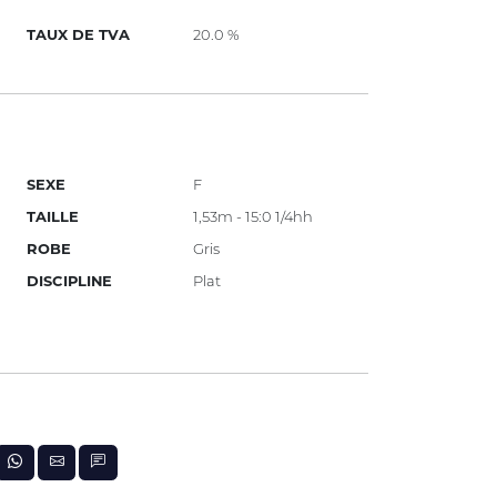
TAUX DE TVA
20.0 %
SEXE
F
TAILLE
1,53m - 15:0 1/4hh
ROBE
Gris
DISCIPLINE
Plat