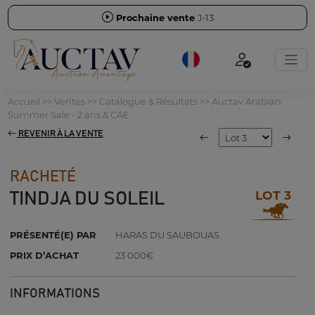
Prochaine vente
J-13
Accueil
>>
Ventes
>>
Catalogue & Résultats
>>
Auctav Arabian
Summer Sale - 2 ans & CAE
REVENIR À LA VENTE
RACHETÉ
LOT 3
TINDJA DU SOLEIL
PRÉSENTÉ(E) PAR
HARAS DU SAUBOUAS
PRIX D’ACHAT
23 000€
INFORMATIONS