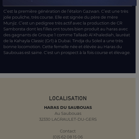
LE MOT DE L’ENTOURAGE
C’est la première génération de l’étalon Gazwan. C’est une très
jolie pouliche, très course. Elle est signée du père de mère
Munjiz. C’est un pedigree très actif avec la production de CR
Samborsta dont les filles ont toutes bien produit au haras avec
des gagnants de Groupe 1 comme Tallaab Al Khalediah, lauréat
de la Kahayla Classic (Gr1) à Dubai. Tindja du Soleil a une très
bonne locomotion. Cette femelle née et élévée au Haras du
Saubouas est saine. C’est un prospect à la fois course et élevage.
LOCALISATION
HARAS DU SAUBOUAS
Au Saubouas
32330 LAGRAULET-DU-GERS
Contact
(0)5 62 08 15 06