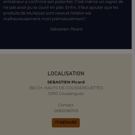
entraîneur a confirmé son potentiel. C'est même un regret de
ne pas avoir pu la courir en plat. Enfin, il faut ajouter que les
produits de Mu'Azzaz sont rares et l'étalon est
malheureusement mort prématurément."
Sébastien Picard
LOCALISATION
SEBASTIEN Picard
356 CH. HAUTS DE COUSSERGUETTES
12310 Coussergues
Contact
0682056703
ITINÉRAIRE