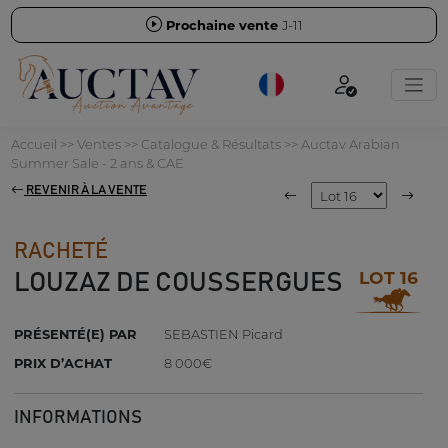
Prochaine vente
J-11
Accueil
>>
Ventes
>>
Catalogue & Résultats
>>
Auctav Arabian
Summer Sale - 2 ans & CAE
REVENIR À LA VENTE
RACHETÉ
LOT 16
LOUZAZ DE COUSSERGUES
PRÉSENTÉ(E) PAR
SEBASTIEN Picard
PRIX D’ACHAT
8 000€
INFORMATIONS