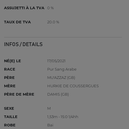
ASSUJETTI À LA TVA
0 %
TAUX DE TVA
20.0 %
INFOS / DETAILS
NÉ(E) LE
17/05/2021
RACE
Pur Sang Arabe
PÈRE
MU'AZZAZ (GB)
MÈRE
HURKIE DE COUSSERGUES
PÈRE DE MÈRE
DAMIS (GB)
SEXE
M
TAILLE
1,53m - 15:0 1/4hh
ROBE
Bai