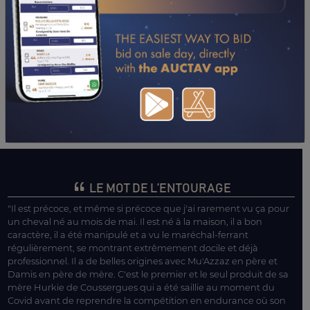
LE MOT DE L’ENTOURAGE
"Il est précoce, et même si précoce que j'ai rarement vu ça pour
un cheval né au mois de mai. Il est né à la maison, il a bon
caractère, il a été manipulé et a vu le maréchal-ferrant
régulièrement, se montrant extrêmement docile et déjà
professionnel. Il a de belles origines avec Mu'Azzaz en père et
Damis en père de mère. C'est le premier et le seul produit de sa
mère Hurkie de Coussergues qui a été saillie au moment du
Covid avant de reprendre la compétition en endurance où son