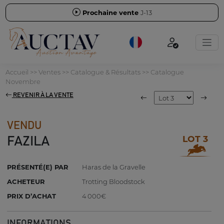
Prochaine vente
J-13
Accueil
>>
Ventes
>>
Catalogue & Résultats
>>
Catalogue
Novembre
REVENIR À LA VENTE
VENDU
LOT 3
FAZILA
PRÉSENTÉ(E) PAR
Haras de la Gravelle
ACHETEUR
Trotting Bloodstock
PRIX D’ACHAT
4 000€
INFORMATIONS