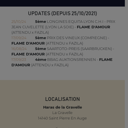
UPDATES (DEPUIS 25/10/2021)
25/10/24
5ème
LONGINES EQUITA LYON C.H.I - PRIX
JEAN CUVELETTE (LYON LA SOIE) -
FLAME D'AMOUR
(ATTENDU x FAZILA)
17/09/24
5ème
PRIX DES VINEUX (COMPIEGNE) -
FLAME D'AMOUR
(ATTENDU x FAZILA)
16/08/24
5ème
SAARTOTO-PREIS (SAARBRUCKEN) -
FLAME D'AMOUR
(ATTENDU x FAZILA)
17/09/23
4ème
BBAG AUKTIONSRENNEN -
FLAME
D'AMOUR
(ATTENDU x FAZILA)
LOCALISATION
Haras de la Gravelle
La Gravelle
14140 Saint Pierre En Auge