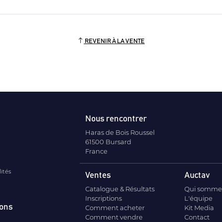
REVENIR À LA VENTE
Nous rencontrer
Haras de Bois Roussel
61500 Bursard
France
lités
Ventes
Auctav
Catalogue & Résultats
Qui somme
Inscriptions
L'équipe
ions
Comment acheter
Kit Media
Comment vendre
Contact