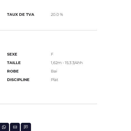
TAUX DE TVA
20.0 %
SEXE
F
TAILLE
1,62m - 15:3 3/4hh
ROBE
Bai
DISCIPLINE
Plat