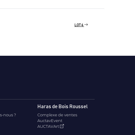
LOT 6
Haras de Bois Roussel
s-nous ?
Complexe de ventes
AuctavEvent
AUCTAVArt