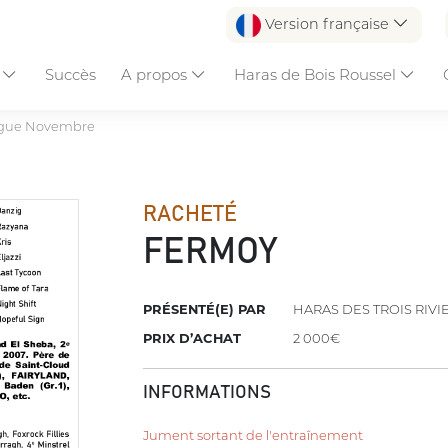
Version française
s
Succès
A propos
Haras de Bois Roussel
ogue Novembre
RACHETÉ
FERMOY
PRÉSENTÉ(E) PAR
HARAS DES TROIS RIVI
PRIX D’ACHAT
2 000€
INFORMATIONS
Jument sortant de l'entraînement