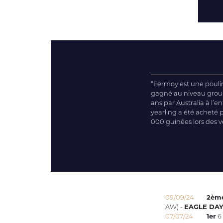
“Fermoy est une poulin
gagné au niveau groupe
ans par Australia à l’
yearling a été acheté 
000 guinées lors des 
09/09/24
2èm
AW) -
EAGLE DA
07/07/24
1er
6