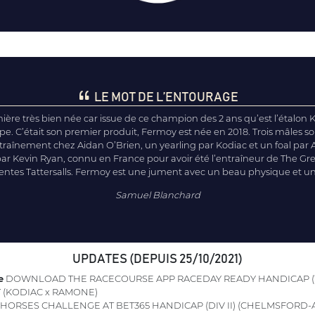
LE MOT DE L’ENTOURAGE
ière très bien née car issue de ce champion des 2 ans qu’est l’étalon 
. C’était son premier produit, Fermoy est née en 2018. Trois mâles son
entraînement chez Aidan O’Brien, un yearling par Kodiac et un foal par
par Kevin Ryan, connu en France pour avoir été l’entraîneur de The Gr
ventes Tattersalls. Fermoy est une jument avec un beau physique et u
Samuel Blanchard
UPDATES (DEPUIS 25/10/2021)
e
DOWNLOAD THE RACECOURSE APP RACEDAY READY HANDICAP
Y
(KODIAC x RAMONE)
 HORSES CHALLENGE AT BET365 HANDICAP (DIV II) (CHELMSFORD-