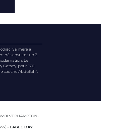
Kodiac. Sa mère a
t nés ensuite : un 2
 Acclamation. Le
ey Gatsby, pour 170
ne souche Abdullah”.
 (WOLVERHAMPTON-
AW) -
EAGLE DAY