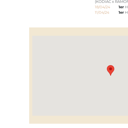
(KODIAC x RAMO
18/04/24
1er
H
11/04/24
1er
HA