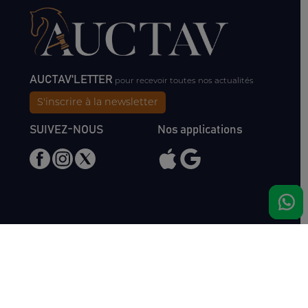
AUCTAV'LETTER
pour recevoir toutes nos actualités
S'inscrire à la newsletter
SUIVEZ-NOUS
Nos applications
Nous rencontrer
Haras de Bois Roussel
61500 Bursard
France