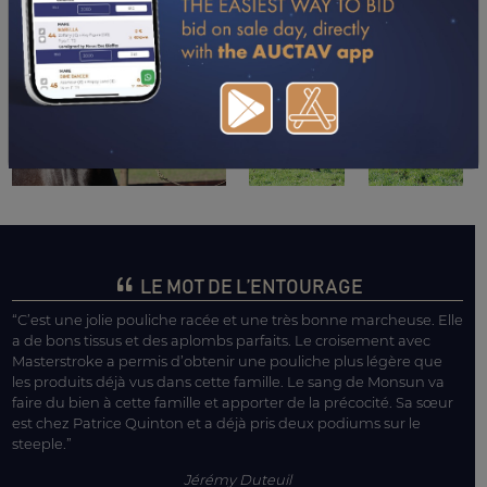
LE MOT DE L’ENTOURAGE
“C’est une jolie pouliche racée et une très bonne marcheuse. Elle
a de bons tissus et des aplombs parfaits. Le croisement avec
Masterstroke a permis d’obtenir une pouliche plus légère que
les produits déjà vus dans cette famille. Le sang de Monsun va
faire du bien à cette famille et apporter de la précocité. Sa sœur
est chez Patrice Quinton et a déjà pris deux podiums sur le
steeple.”
Jérémy Duteuil