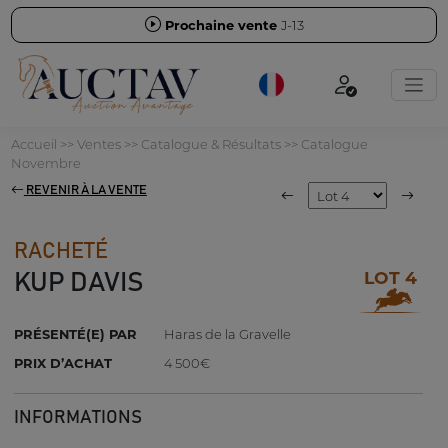
Prochaine vente
J-13
Accueil
>>
Ventes
>>
Catalogue & Résultats
>>
Catalogue
Novembre
REVENIR À LA VENTE
RACHETÉ
LOT 4
KUP DAVIS
PRÉSENTÉ(E) PAR
Haras de la Gravelle
PRIX D’ACHAT
4 500€
INFORMATIONS