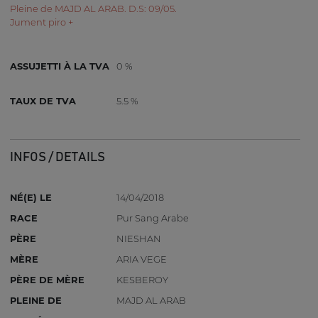
Pleine de MAJD AL ARAB. D.S: 09/05.
Jument piro +
ASSUJETTI À LA TVA
0 %
TAUX DE TVA
5.5 %
INFOS / DETAILS
NÉ(E) LE
14/04/2018
RACE
Pur Sang Arabe
PÈRE
NIESHAN
MÈRE
ARIA VEGE
PÈRE DE MÈRE
KESBEROY
PLEINE DE
MAJD AL ARAB