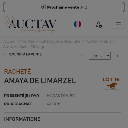
Prochaine vente
J-12
Accueil
>>
Ventes
>>
Catalogue & Résultats
>>
Auctav Arabian
Autumn Sale - Elevage
REVENIR À LA VENTE
RACHETÉ
LOT 16
AMAYA DE LIMARZEL
PRÉSENTÉ(E) PAR
HARAS D'ALBY
PRIX D’ACHAT
4 000€
INFORMATIONS