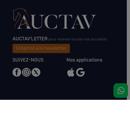
AUCTAV'LETTER
pour recevoir toutes nos actualités
S'inscrire à la newsletter
SUIVEZ-NOUS
Nos applications
Nous rencontrer
Haras de Bois Roussel
61500 Bursard
France