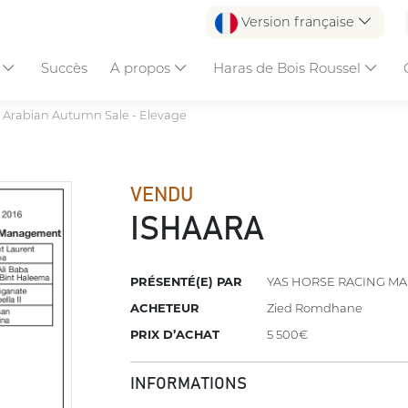
Version française
s
Succès
A propos
Haras de Bois Roussel
 Arabian Autumn Sale - Elevage
VENDU
ISHAARA
PRÉSENTÉ(E) PAR
YAS HORSE RACING M
ACHETEUR
Zied Romdhane
PRIX D’ACHAT
5 500€
INFORMATIONS