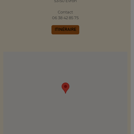
53150 Evron
Contact
06 38 42 85 75
ITINÉRAIRE