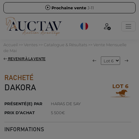
Prochaine vente
J-11
Accueil
>>
Ventes
>>
Catalogue & Résultats
>>
Vente Mensuelle
de Mai
REVENIR À LA VENTE
RACHETÉ
LOT 6
DAKORA
PRÉSENTÉ(E) PAR
HARAS DE SAY
PRIX D’ACHAT
5 500€
INFORMATIONS