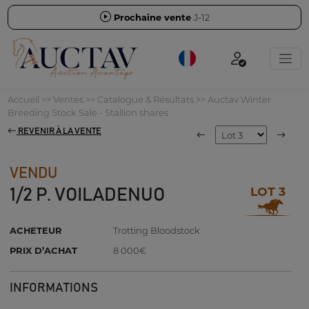
Prochaine vente
J-12
Accueil
>>
Ventes
>>
Catalogue & Résultats
>>
Auctav Winter
Breeding Stock Sale - Stallion shares
REVENIR À LA VENTE
VENDU
LOT 3
1/2 P. VOILADENUO
ACHETEUR
Trotting Bloodstock
PRIX D’ACHAT
8 000€
INFORMATIONS