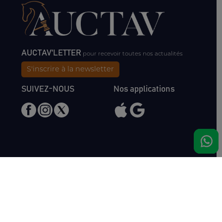
AUCTAV'LETTER
pour recevoir toutes nos actualités
S'inscrire à la newsletter
SUIVEZ-NOUS
Nos applications
Nous rencontrer
Haras de Bois Roussel
61500 Bursard
France