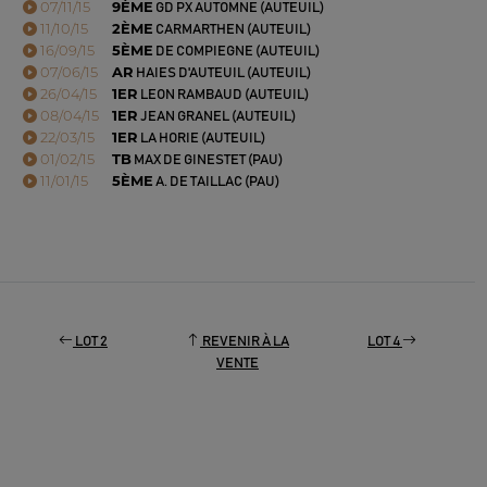
07/11/15
9ÈME
GD PX AUTOMNE (AUTEUIL)
11/10/15
2ÈME
CARMARTHEN (AUTEUIL)
16/09/15
5ÈME
DE COMPIEGNE (AUTEUIL)
07/06/15
AR
HAIES D'AUTEUIL (AUTEUIL)
26/04/15
1ER
LEON RAMBAUD (AUTEUIL)
08/04/15
1ER
JEAN GRANEL (AUTEUIL)
22/03/15
1ER
LA HORIE (AUTEUIL)
01/02/15
TB
MAX DE GINESTET (PAU)
11/01/15
5ÈME
A. DE TAILLAC (PAU)
LOT 2
REVENIR À LA
LOT 4
VENTE