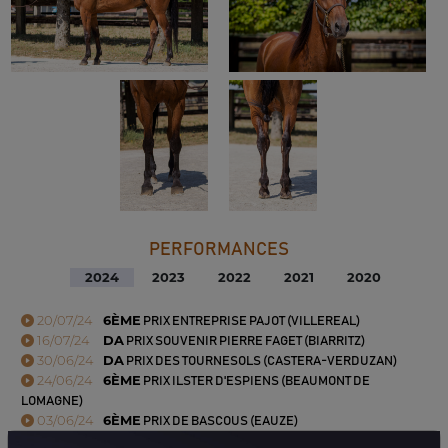
PERFORMANCES
2024
2023
2022
2021
2020
20/07/24
6ÈME
PRIX ENTREPRISE PAJOT (VILLEREAL)
16/07/24
DA
PRIX SOUVENIR PIERRE FAGET (BIARRITZ)
30/06/24
DA
PRIX DES TOURNESOLS (CASTERA-VERDUZAN)
24/06/24
6ÈME
PRIX ILSTER D'ESPIENS (BEAUMONT DE
LOMAGNE)
03/06/24
6ÈME
PRIX DE BASCOUS (EAUZE)
08/05/24
DA
PRIX BLEUET DE FRANCE (BEAUMONT DE