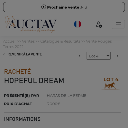
Prochaine vente
J-13
Accueil
>>
Ventes
>>
Catalogue & Résultats
>>
Vente Rouges
Terres 2022
REVENIR À LA VENTE
RACHETÉ
LOT 4
HOPEFUL DREAM
PRÉSENTÉ(E) PAR
HARAS DE LA FERME
PRIX D’ACHAT
3 000€
INFORMATIONS