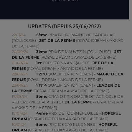
UPDATES (DEPUIS 25/06/2022)
22/11/24
5ème
PRIX DU DOMAINE DE CADEILLAC
(TOULOUSE) -
JET DE LA FERME
(ROYAL DREAM x AKKAD
DE LA FERME)
20/09/24
3ème
PRIX DE MAUVEZIN (TOULOUSE) -
JET
DE LA FERME
(ROYAL DREAM x AKKAD DE LA FERME)
01/09/24
1er
PRIX ETONNANT (AUCH) -
JET DE LA
FERME
(ROYAL DREAM x AKKAD DE LA FERME)
22/08/24
1'21"0
QUALIFICATION (CAEN) -
MAGIC DE LA
FERME
(ROYAL DREAM x AKKAD DE LA FERME)
22/08/24
1'17"4
QUALIFICATION (CAEN) -
LEADER DE
LA FERME
(ROYAL DREAM x AKKAD DE LA FERME)
17/08/24
5ème
GRAND PRIX DU CREDIT AGRICOLE DE
VILLERE (VILLEREAL) -
JET DE LA FERME
(ROYAL DREAM
x AKKAD DE LA FERME)
19/04/24
4ème
PRIX DE TOURNEFEUILLE -
HOPEFUL
DREAM
(OISEAU DE FEUX x AKKAD DE LA FERME)
16/01/24
5ème
PRIX DE CASTILLONNES -
HOPEFUL
DREAM
(OISEAU DE FEUX x AKKAD DE LA FERME)