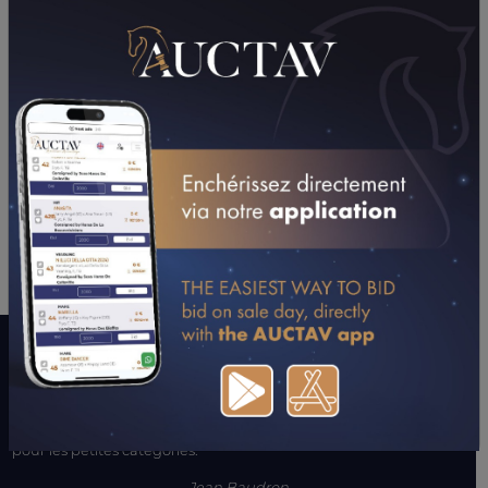
LOMAGNE)
25/04/24
DA
PRIX DU VIEUX MAS (CARPENTRAS)
19/04/24
4ÈME
PRIX DE TOURNEFEUILLE (TOULOUSE)
14/04/24
7ÈME
PRIX BURGER KING (AGEN-LA GARENNE)
24/02/24
6ÈME
PRIX SIKY DU PADOUIN (MONTAUBAN)
29/01/24
N.C
PRIX AUSONE (BORDEAUX)
21/01/24
6ÈME
PRIX GUY ROSA (AGEN-LA GARENNE)
16/01/24
5ÈME
PRIX DE CASTILLONNES (TOULOUSE)
CONSULTER SA FICHE SUR LETROT.COM
LE MOT DE L’ENTOURAGE
"Il a fait une bonne année 2021. Le cheval a bien démarré 2022
avant de tomber malade. Il commence à revenir et il est fait
pour les petites catégories."
Jean Baudron