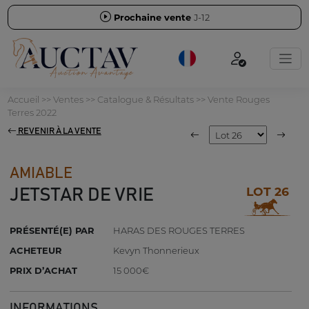
Prochaine vente
J-12
Accueil
>>
Ventes
>>
Catalogue & Résultats
>>
Vente Rouges
Terres 2022
REVENIR À LA VENTE
AMIABLE
LOT 26
JETSTAR DE VRIE
PRÉSENTÉ(E) PAR
HARAS DES ROUGES TERRES
ACHETEUR
Kevyn Thonnerieux
PRIX D’ACHAT
15 000€
INFORMATIONS