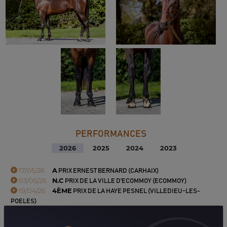
PERFORMANCES
2026
2025
2024
2023
17/05/26
A
PRIX ERNEST BERNARD (CARHAIX)
03/05/26
N.C
PRIX DE LA VILLE D'ECOMMOY (ECOMMOY)
19/04/26
4ÈME
PRIX DE LA HAYE PESNEL (VILLEDIEU-LES-
POELES)
06/04/26
N.C
PRIX DE DOMFRONT (RANES)
29/03/26
NP
PRIX PMU L'ESPERANCE (ARGENTAN)