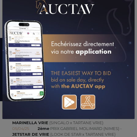
CONSULTER SA FICHE SUR LETROT.COM
LE MOT DE L’ENTOURAGE
"Frère d’Hingala et Ilien de Vrie. Typé Look de star. C’est un
cheval de vitesse à surveiller pour ses débuts."
Louis Baudron
UPDATES (DEPUIS 25/06/2022)
06/04/25
1er
PRIX ANDRE DESILLE (SAINT-MALO) -
MARINELLA VRIE
(SINGALO x TARTANE VRIE)
05/04/25
2ème
PRIX GABRIEL MOLIMARD (NIMES) -
JETSTAR DE VRIE
(LOOK DE STAR x TARTANE VRIE)