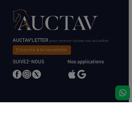
AUCTAV'LETTER
pour recevoir toutes nos actualités
S'inscrire à la newsletter
SUIVEZ-NOUS
Nos applications
Nous rencontrer
Haras de Bois Roussel
61500 Bursard
France