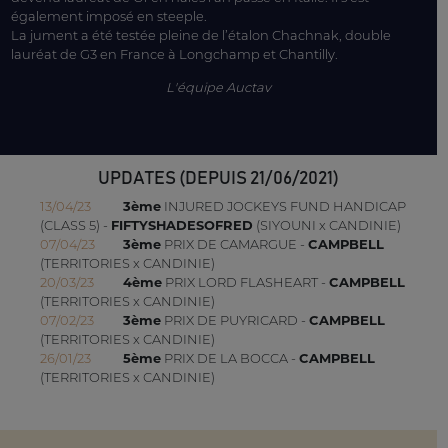
également imposé en steeple.
La jument a été testée pleine de l’étalon Chachnak, double
lauréat de G3 en France à Longchamp et Chantilly.
L'équipe Auctav
UPDATES (DEPUIS 21/06/2021)
13/04/23
3ème
INJURED JOCKEYS FUND HANDICAP
(CLASS 5) -
FIFTYSHADESOFRED
(SIYOUNI x CANDINIE)
07/04/23
3ème
PRIX DE CAMARGUE -
CAMPBELL
(TERRITORIES x CANDINIE)
20/03/23
4ème
PRIX LORD FLASHEART -
CAMPBELL
(TERRITORIES x CANDINIE)
07/02/23
3ème
PRIX DE PUYRICARD -
CAMPBELL
(TERRITORIES x CANDINIE)
26/01/23
5ème
PRIX DE LA BOCCA -
CAMPBELL
(TERRITORIES x CANDINIE)