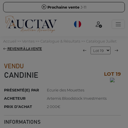
Prochaine vente
J-11
Accueil
>>
Ventes
>>
Catalogue & Résultats
>>
Catalogue Juillet
REVENIR À LA VENTE
VENDU
LOT 19
CANDINIE
PRÉSENTÉ(E) PAR
Ecurie des Mouettes
ACHETEUR
Artemis Bloodstock Investments
PRIX D’ACHAT
2 000€
INFORMATIONS