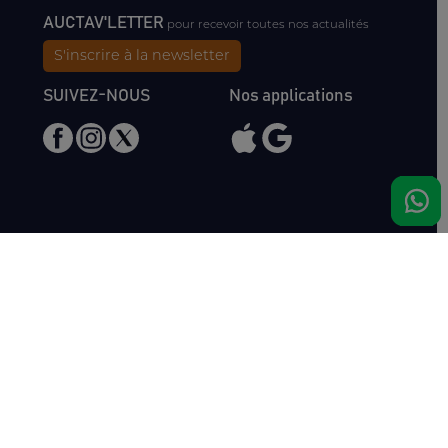
AUCTAV'LETTER
pour recevoir toutes nos actualités
S'inscrire à la newsletter
SUIVEZ-NOUS
Nos applications
Nous rencontrer
Haras de Bois Roussel
61500 Bursard
France
Ventes
Auctav
Catalogue & Résultats
Qui sommes-nous ?
Inscriptions
L'équipe
Comment acheter
Kit Media