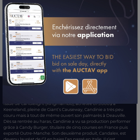
LE MOT DE L’ENTOURAGE
Issue de Candlelight (Kingmambo), achetée 875.000$ à
Keeneland, pleine de Giant’s Causeway, Candinie a très peu
couru mais à tout de même ouvert son palmarès à Deauville.
Dès sa rentrée au haras, Candinie a vu sa production performer
grâce à Candy Burger, titulaire de cinq courses en France puis
exporté Outre-Manche. Son deuxième produit, Candalex, est
devenu lauréat de G1 en haies l’an passé en Italie. Il s’est