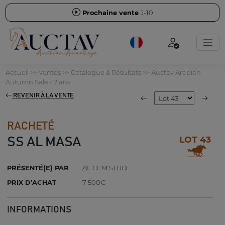
Prochaine vente
J-10
Accueil
>>
Ventes
>>
Catalogue & Résultats
>>
Auctav Arabian
Autumn Sale - 2 ans
REVENIR À LA VENTE
RACHETÉ
LOT 43
SS AL MASA
PRÉSENTÉ(E) PAR
AL CEM STUD
PRIX D’ACHAT
7 500€
INFORMATIONS