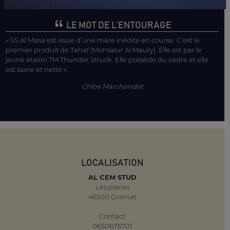
LE MOT DE L’ENTOURAGE
« SS Al Masa est issue d’une mère inédite en course. C’est le
premier produit de Tahaf (Monsieur Al Maury). Elle est par le
jeune étalon TM Thunder Struck. Elle possède du cadre et elle
est saine et nette ».
Chloe Marchandet
LOCALISATION
AL CEM STUD
Les places
46500 Gramat
Contact
0650675701