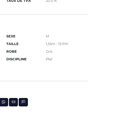
TAUX DE TVA
20.0 %
SEXE
M
TAILLE
1,55m - 15:1hh
ROBE
Gris
DISCIPLINE
Plat