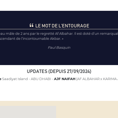
LE MOT DE L’ENTOURAGE
eau mâle de 2 ans par le regretté Af Albahar. Il est doté d’un remarqu
cendant de l’incontournable Akbar. »
Paul Basquin
UPDATES (DEPUIS 27/09/2024)
e
Saadiyat Island - ABU DHABI -
AJF NAIFAH
(AF ALBAHAR x KARIMA 