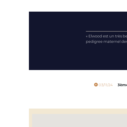
« Elwood est un très b
pedigree maternel des
03/11/24
3èm