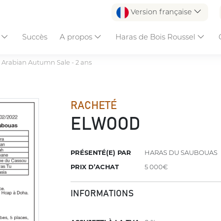
Version française
s
Succès
A propos
Haras de Bois Roussel
 Arabian Autumn Sale - 2 ans
RACHETÉ
ELWOOD
PRÉSENTÉ(E) PAR
HARAS DU SAUBOUAS
PRIX D’ACHAT
5 000€
INFORMATIONS