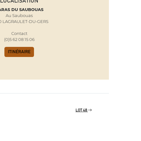
LOCALISATION
ARAS DU SAUBOUAS
Au Saubouas
30 LAGRAULET-DU-GERS
Contact
(0)5 62 08 15 06
ITINÉRAIRE
LOT 48