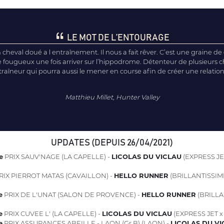
LE MOT DE L’ENTOURAGE
cheval doué a l entraînement. Il nous a fait rêver. C’est une graine de
fougueux une fois arriver sur l’hippodrome. Détenteur de plusieurs c
entraîneur qui pourra aussi le mener en course afin de créer une relati
Matthieu Millet, Hunter Valley
UPDATES (DEPUIS 26/04/2021)
e
PRIX SAUV'NAGE (LA CAPELLE) -
LICOLAS DU VICLAU
(EXPRESS JE
RIX PIERROT MATAS (CAVAILLON) -
HELLO RUNNER
(BRILLANTISSIM
e
PRIX DE L'UNAT (SALON DE PROVENCE) -
HELLO RUNNER
(BRILLA
e
PRIX CUVEE L' (LA CAPELLE) -
LICOLAS DU VICLAU
(EXPRESS JET 
e
PRIX ASSURANCES ABEILLE - LAON (Gr B) (LAON) -
LICOLAS DU VI