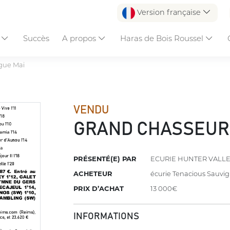
Version française
s
Succès
A propos
Haras de Bois Roussel
gue Mai
VENDU
GRAND CHASSEUR
PRÉSENTÉ(E) PAR
ECURIE HUNTER VALL
ACHETEUR
écurie Tenacious Sauvi
PRIX D’ACHAT
13 000€
INFORMATIONS