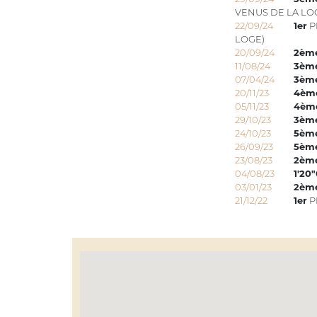
VENUS DE LA LO
22/09/24
1er
P
LOGE)
20/09/24
2èm
11/08/24
3èm
07/04/24
3èm
20/11/23
4èm
05/11/23
4èm
29/10/23
3èm
24/10/23
5èm
26/09/23
5èm
23/08/23
2èm
04/08/23
1'20"
03/01/23
2èm
21/12/22
1er
P