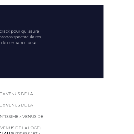
 crack pour qui saura
hronos spectaculaires.
on de confiance pour
T x VENUS DE LA
E x VENUS DE LA
NTISSIME x VENUS DE
x VENUS DE LA LOGE)
CLAU
(EXPRESS JET x