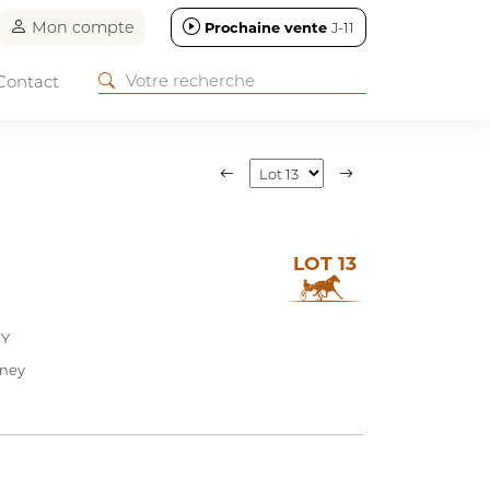
Mon compte
Prochaine vente
J-11
Contact
LOT 13
EY
gney