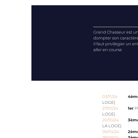
Grand Chasseur est un 
dompter son caractère 
Il faut privilégier un 
aller en course
03/11/24
4èm
LOGE)
27/10/24
1er
P
LOGE)
20/10/24
3èm
LA LOGE)
06/10/24
2èm
29/09/24
3èm