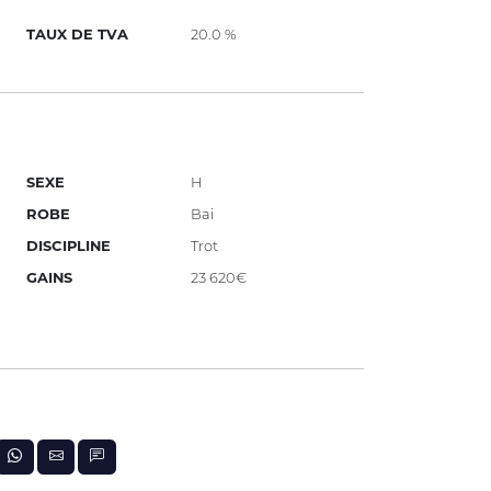
TAUX DE TVA
20.0 %
SEXE
H
ROBE
Bai
DISCIPLINE
Trot
GAINS
23 620€