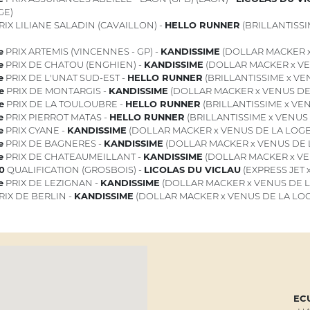
GE)
RIX LILIANE SALADIN (CAVAILLON) -
HELLO RUNNER
(BRILLANTISSI
e
PRIX ARTEMIS (VINCENNES - GP) -
KANDISSIME
(DOLLAR MACKER x
e
PRIX DE CHATOU (ENGHIEN) -
KANDISSIME
(DOLLAR MACKER x VE
e
PRIX DE L'UNAT SUD-EST -
HELLO RUNNER
(BRILLANTISSIME x VE
e
PRIX DE MONTARGIS -
KANDISSIME
(DOLLAR MACKER x VENUS DE
e
PRIX DE LA TOULOUBRE -
HELLO RUNNER
(BRILLANTISSIME x VE
e
PRIX PIERROT MATAS -
HELLO RUNNER
(BRILLANTISSIME x VENUS
e
PRIX CYANE -
KANDISSIME
(DOLLAR MACKER x VENUS DE LA LOGE
e
PRIX DE BAGNERES -
KANDISSIME
(DOLLAR MACKER x VENUS DE 
e
PRIX DE CHATEAUMEILLANT -
KANDISSIME
(DOLLAR MACKER x VE
0
QUALIFICATION (GROSBOIS) -
LICOLAS DU VICLAU
(EXPRESS JET 
e
PRIX DE LEZIGNAN -
KANDISSIME
(DOLLAR MACKER x VENUS DE L
RIX DE BERLIN -
KANDISSIME
(DOLLAR MACKER x VENUS DE LA LOG
EC