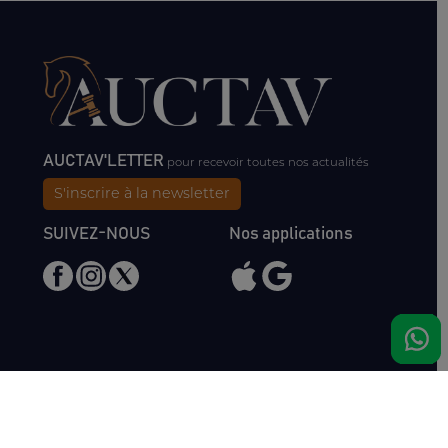
AUCTAV'LETTER
pour recevoir toutes nos actualités
S'inscrire à la newsletter
SUIVEZ-NOUS
Nos applications
Nous rencontrer
Haras de Bois Roussel
61500 Bursard