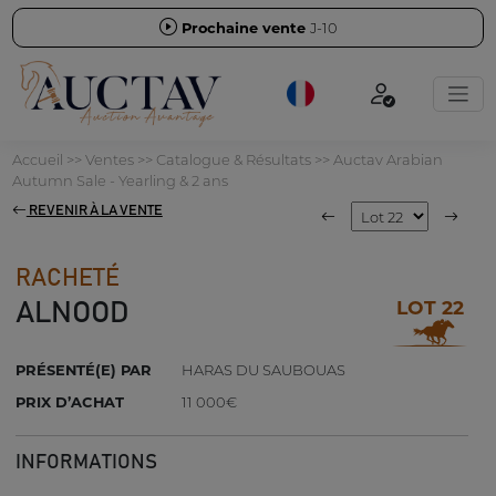
Prochaine vente
J-10
Accueil
>>
Ventes
>>
Catalogue & Résultats
>>
Auctav Arabian
Autumn Sale - Yearling & 2 ans
REVENIR À LA VENTE
RACHETÉ
LOT 22
ALNOOD
PRÉSENTÉ(E) PAR
HARAS DU SAUBOUAS
PRIX D’ACHAT
11 000€
INFORMATIONS