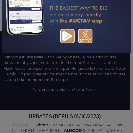
25/08/24
2ÈME
MONA LISA-PLT.B (MONT DE MARSAN)
19/07/24
5ÈME
DUNIXI (MONT DE MARSAN)
LE MOT DE L’ENTOURAGE
"Alnood est une belle 2 ans. De bonne taille, déjà très course
dans son physique, cette fille de Mared Al Sahra est issue de
Madhkoora, une jeune jument par Munjiz de la famille d'Ortie et
Damis. Un pedigree qui permet de nourrir des espoirs en course
avant de la rediriger vers l'élevage ".
Paul Basquin, Haras du Saubouas
UPDATES (DEPUIS 01/10/2023)
25/08/24
2ème
PRIX MONA LISA - WATHBA STALLIONS
CUP (MONT DE MARSAN) -
ALNOOD
(MARED AL SAHRA x