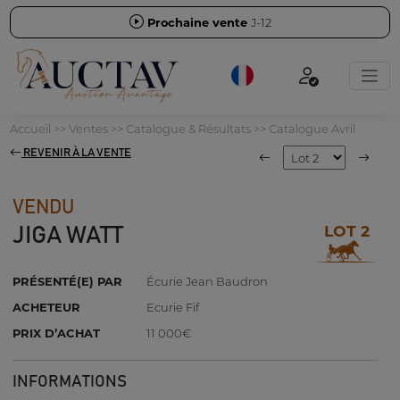
Prochaine vente
J-12
Accueil
>>
Ventes
>>
Catalogue & Résultats
>>
Catalogue Avril
REVENIR À LA VENTE
VENDU
LOT 2
JIGA WATT
PRÉSENTÉ(E) PAR
Écurie Jean Baudron
ACHETEUR
Ecurie Fif
PRIX D’ACHAT
11 000€
INFORMATIONS