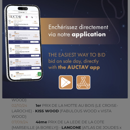
UPDATES (DEPUIS 22/03/2021)
02/12/24
3ème
PRIX DE MONJUSTIN (MARSEILLE (A
BORELY)) -
LANGONE
(ATLAS DE JOUDES x VISTA WOOD)
13/11/24
1er
PRIX L'HORIZON - CANTELEU
(MAUQUENCHY) -
KISS WOOD
(FABULOUS WOOD x VISTA
WOOD)
24/10/24
3ème
PRIX DE LA PIERRE D'ORGE
(MARSEILLE (A BORELY)) -
LANGONE
(ATLAS DE JOUDES x
VISTA WOOD)
02/10/24
5ème
PRIX DE BAGATELLE (Gr B) (MARSEILLE
(A BORELY)) -
LANGONE
(ATLAS DE JOUDES x VISTA
WOOD)
02/10/24
1er
PRIX DE LA MOTTE AU BOIS (LE CROISE-
LAROCHE) -
KISS WOOD
(FABULOUS WOOD x VISTA
WOOD)
07/09/24
4ème
PRIX DE LA LEDE DE LA COTE
(MARSEILLE (A BORELY)) -
LANGONE
(ATLAS DE JOUDES x