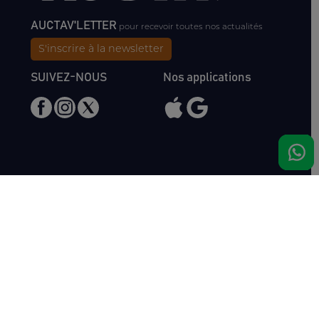
AUCTAV'LETTER
pour recevoir toutes nos actualités
S'inscrire à la newsletter
SUIVEZ-NOUS
Nos applications
Nous rencontrer
Haras de Bois Roussel
61500 Bursard
France
Ventes
Auctav
Catalogue & Résultats
Qui sommes-nous ?
Inscriptions
L'équipe