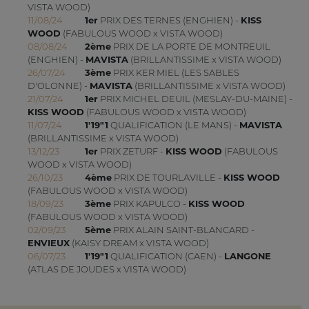
VISTA WOOD)
11/08/24
1er
PRIX DES TERNES (ENGHIEN) -
KISS
WOOD
(FABULOUS WOOD x VISTA WOOD)
08/08/24
2ème
PRIX DE LA PORTE DE MONTREUIL
(ENGHIEN) -
MAVISTA
(BRILLANTISSIME x VISTA WOOD)
26/07/24
3ème
PRIX KER MIEL (LES SABLES
D'OLONNE) -
MAVISTA
(BRILLANTISSIME x VISTA WOOD)
21/07/24
1er
PRIX MICHEL DEUIL (MESLAY-DU-MAINE) -
KISS WOOD
(FABULOUS WOOD x VISTA WOOD)
11/07/24
1'19"1
QUALIFICATION (LE MANS) -
MAVISTA
(BRILLANTISSIME x VISTA WOOD)
13/12/23
1er
PRIX ZETURF -
KISS WOOD
(FABULOUS
WOOD x VISTA WOOD)
26/10/23
4ème
PRIX DE TOURLAVILLE -
KISS WOOD
(FABULOUS WOOD x VISTA WOOD)
18/09/23
3ème
PRIX KAPULCO -
KISS WOOD
(FABULOUS WOOD x VISTA WOOD)
02/09/23
5ème
PRIX ALAIN SAINT-BLANCARD -
ENVIEUX
(KAISY DREAM x VISTA WOOD)
06/07/23
1'19"1
QUALIFICATION (CAEN) -
LANGONE
(ATLAS DE JOUDES x VISTA WOOD)