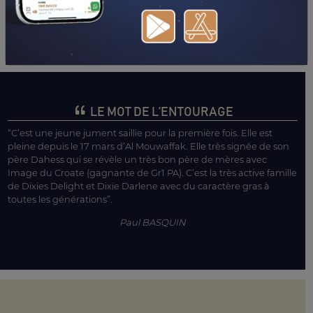
LE MOT DE L’ENTOURAGE
“C’est une jeune jument saillie pour la première fois. Elle est
pleine depuis le 17 mars d’Al Mouwaffak. Elle très signée de son
père Dahess qui se révèle un très bon père de mères avec
Image du Croate (gagnante de Gr1 PA). C’est la très active famille
de Dixies Delight et Dixie Darlene avec du caractère gras à
toutes les générations”.
Paul BASQUIN