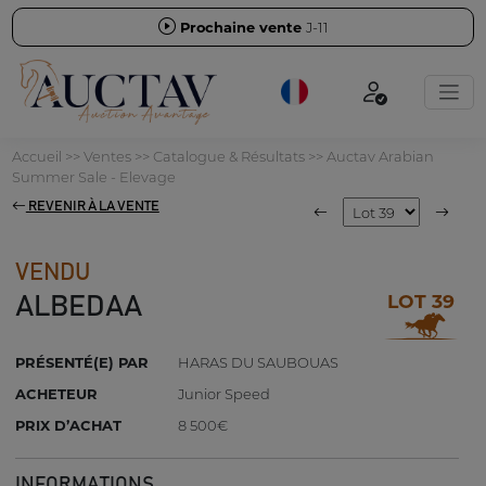
Prochaine vente
J-11
Accueil
>>
Ventes
>>
Catalogue & Résultats
>>
Auctav Arabian
Summer Sale - Elevage
REVENIR À LA VENTE
VENDU
LOT 39
ALBEDAA
PRÉSENTÉ(E) PAR
HARAS DU SAUBOUAS
ACHETEUR
Junior Speed
PRIX D’ACHAT
8 500€
INFORMATIONS