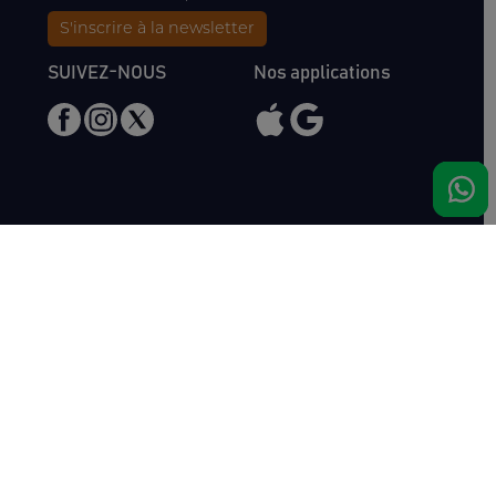
S'inscrire à la newsletter
SUIVEZ-NOUS
Nos applications
Nous rencontrer
Haras de Bois Roussel
61500 Bursard
France
Ventes
Auctav
Catalogue & Résultats
Qui sommes-nous ?
Inscriptions
L'équipe
Comment acheter
Kit Media
Comment vendre
Contact
Actualités
FAQ