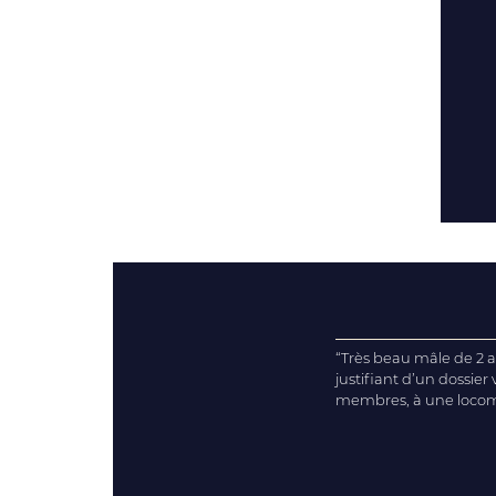
“Très beau mâle de 2 a
justifiant d’un dossier
membres, à une locomot