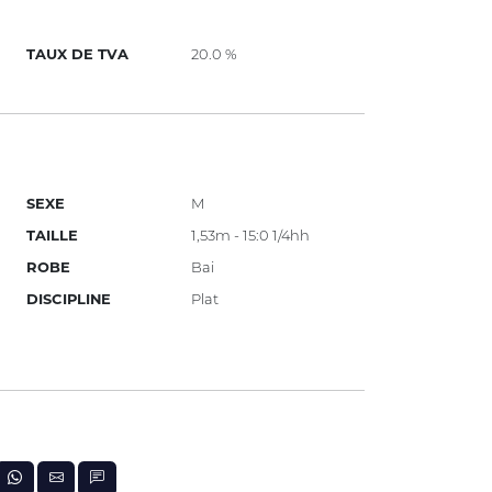
TAUX DE TVA
20.0 %
SEXE
M
TAILLE
1,53m - 15:0 1/4hh
ROBE
Bai
DISCIPLINE
Plat