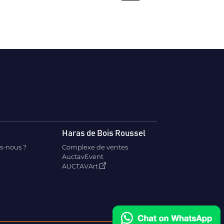
Haras de Bois Roussel
s-nous ?
Complexe de ventes
AuctavEvent
AUCTAVArt