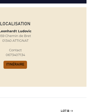
LOCALISATION
Leonhardt Ludovic
159 Chemin de Bret
01340 ATTIGNAT
Contact
0673407134
ITINÉRAIRE
LOT 18