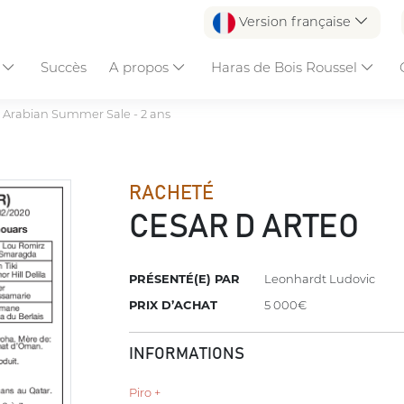
Version française
s
Succès
A propos
Haras de Bois Roussel
 Arabian Summer Sale - 2 ans
RACHETÉ
CESAR D ARTEO
PRÉSENTÉ(E) PAR
Leonhardt Ludovic
PRIX D’ACHAT
5 000€
INFORMATIONS
Piro +