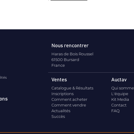
Nous rencontrer
Haras de Bois Roussel
61500 Bursard
France
lités
Ventes
Auctav
Catalogue & Résultats
Qui somme
Inscriptions
L'équipe
ions
Comment acheter
Kit Media
Comment vendre
Contact
Actualités
FAQ
Succès