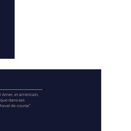
r Amer, et américain,
s que dans ses
heval de course”.