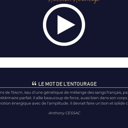
LE MOT DE L’ENTOURAGE
ns de 154cm, issu d’une génétique de mélange des sangs français, pa
 vétérinaire parfait. Il allie beaucoup de force, aussi bien dans son corp
ion énergique avec de l’amplitude. Il devrait faire un bon et solide c
Anthony CESSAC