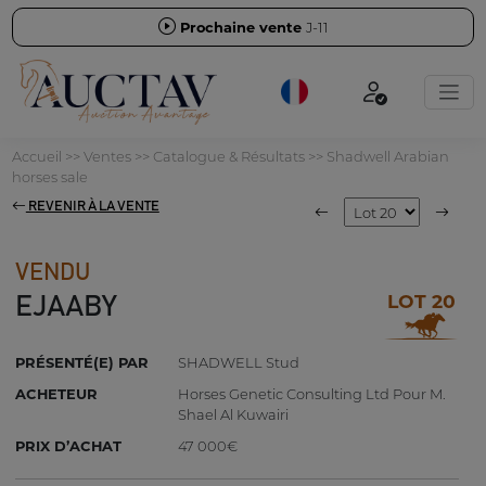
Prochaine vente
J-11
Accueil
>>
Ventes
>>
Catalogue & Résultats
>>
Shadwell Arabian
horses sale
REVENIR À LA VENTE
VENDU
LOT 20
EJAABY
PRÉSENTÉ(E) PAR
SHADWELL Stud
ACHETEUR
Horses Genetic Consulting Ltd Pour M.
Shael Al Kuwairi
PRIX D’ACHAT
47 000€