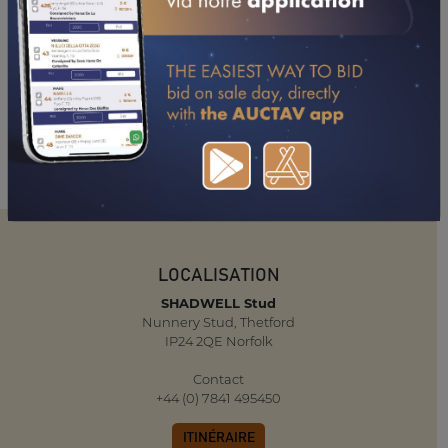
LOCALISATION
SHADWELL Stud
Nunnery Stud, Thetford
IP24 2QE Norfolk
Contact
+44 (0) 7841 495450
ITINÉRAIRE