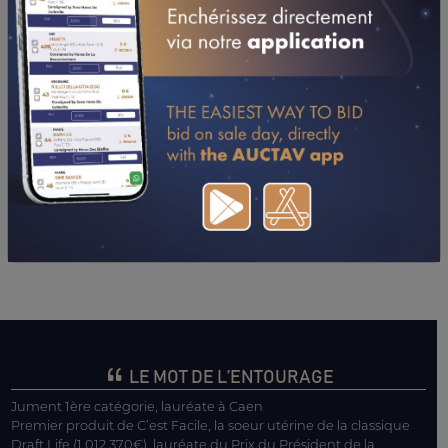
PERFORMANCES
2022
2021
18/02/22
8ÈME
HENRI CALLIER (CAGNES-SUR-MER)
13/01/22
6ÈME
PIERRE BOCQUET (CAGNES-SUR-MER)
LE MOT DE L’ENTOURAGE
Jument 1ère catégorie, lauréate à Caen
Premier produit de C’est Facile, la soeur utérine de la classique
Draft Life (1.012.370€), lauréate du Prix du Président de la