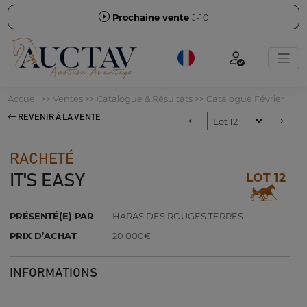
Prochaine vente
J-10
Accueil
>>
Ventes
>>
Catalogue & Résultats
>>
Catalogue Février
REVENIR À LA VENTE
RACHETÉ
LOT 12
IT'S EASY
PRÉSENTÉ(E) PAR
HARAS DES ROUGES TERRES
PRIX D’ACHAT
20 000€
INFORMATIONS