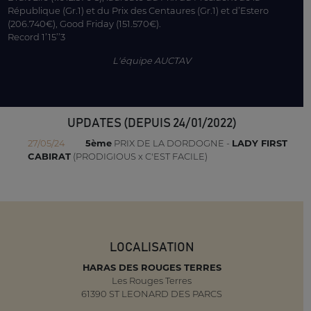
République (Gr.1) et du Prix des Centaures (Gr.1) et d’Estero
(206.740€), Good Friday (151.570€).
Record 1’15’’3
L'équipe AUCTAV
UPDATES (DEPUIS 24/01/2022)
27/05/24
5ème
PRIX DE LA DORDOGNE -
LADY FIRST
CABIRAT
(PRODIGIOUS x C'EST FACILE)
LOCALISATION
HARAS DES ROUGES TERRES
Les Rouges Terres
61390 ST LEONARD DES PARCS