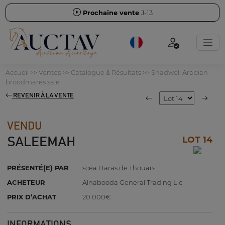
Prochaine vente
J-13
Accueil
>>
Ventes
>>
Catalogue & Résultats
>>
Shadwell Arabian
broodmares sale
REVENIR À LA VENTE
VENDU
LOT 14
SALEEMAH
PRÉSENTÉ(E) PAR
scea Haras de Thouars
ACHETEUR
Alnabooda General Trading Llc
PRIX D’ACHAT
20 000€
INFORMATIONS