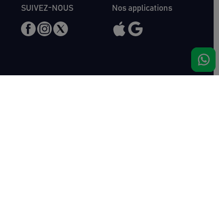
SUIVEZ-NOUS
Nos applications
Nous rencontrer
Haras de Bois Roussel
61500 Bursard
France
Ventes
Auctav
Catalogue & Résultats
Qui sommes-nous ?
Inscriptions
L'équipe
Comment acheter
Kit Media
Comment vendre
Contact
Actualités
FAQ
Succès
Haras de Bois Roussel