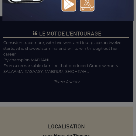
LE MOT DE L’ENTOURAGE
Consistent racemare, with five wins and four places in twelve
starts, who showed stamina and will to win throughout her
career
By champion MADJANI
From a remarkable damline that produced Group winners
SALAAMA, RASAASY, MABRUM, SHOHRAH…
Team Auctav
LOCALISATION
scea Haras de Thouars