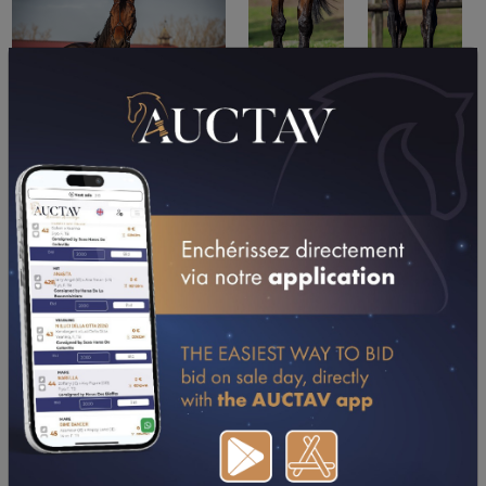
PERFORMANCES
2025
2024
2022
18/05/25
1ER
DEFI DES HARAS (AUTEUIL) - GROUPE I
26/04/25
3ÈME
GD S-C. MASTERS (AUTEUIL) - GROUPE II
UPDATES (DEPUIS 03/11/2021)
08/12/24
1er
PRIX GEORGES COURTOIS (AUTEUIL) -