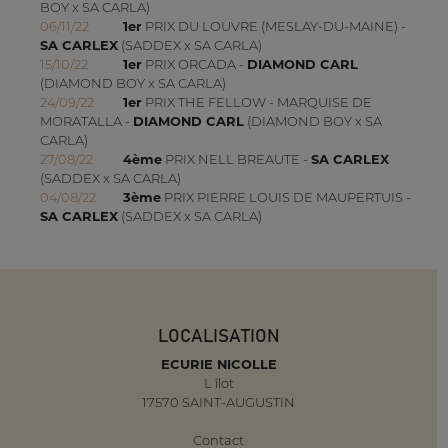
BOY x SA CARLA)
06/11/22
1er
PRIX DU LOUVRE (MESLAY-DU-MAINE) -
SA CARLEX
(SADDEX x SA CARLA)
15/10/22
1er
PRIX ORCADA -
DIAMOND CARL
(DIAMOND BOY x SA CARLA)
24/09/22
1er
PRIX THE FELLOW - MARQUISE DE
MORATALLA -
DIAMOND CARL
(DIAMOND BOY x SA
CARLA)
27/08/22
4ème
PRIX NELL BREAUTE -
SA CARLEX
(SADDEX x SA CARLA)
04/08/22
3ème
PRIX PIERRE LOUIS DE MAUPERTUIS -
SA CARLEX
(SADDEX x SA CARLA)
LOCALISATION
ECURIE NICOLLE
L îlot
17570 SAINT-AUGUSTIN
Contact