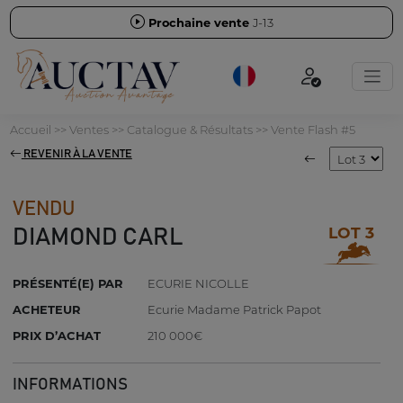
Prochaine vente
J-13
Accueil
>>
Ventes
>>
Catalogue & Résultats
>>
Vente Flash #5
REVENIR À LA VENTE
VENDU
LOT 3
DIAMOND CARL
PRÉSENTÉ(E) PAR
ECURIE NICOLLE
ACHETEUR
Ecurie Madame Patrick Papot
PRIX D’ACHAT
210 000€
INFORMATIONS