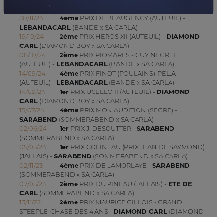
DIAMOND CARL
(DIAMOND BOY x SA CARLA)
30/11/24
4ème
PRIX DE BEAUGENCY (AUTEUIL) -
LEBANDACARL
(BANDE x SA CARLA)
19/10/24
2ème
PRIX HEROS XII (AUTEUIL) -
DIAMOND
CARL
(DIAMOND BOY x SA CARLA)
08/10/24
2ème
PRIX PIOMARES - GUY NEGREL
(AUTEUIL) -
LEBANDACARL
(BANDE x SA CARLA)
14/09/24
4ème
PRIX FINOT (POULAINS)-PEL.A
(AUTEUIL) -
LEBANDACARL
(BANDE x SA CARLA)
14/09/24
1er
PRIX UCELLO II (AUTEUIL) -
DIAMOND
CARL
(DIAMOND BOY x SA CARLA)
15/07/24
4ème
PRIX MON AUDITION (SEGRE) -
SARABEND
(SOMMERABEND x SA CARLA)
02/06/24
1er
PRIX J. DESOUTTER -
SARABEND
(SOMMERABEND x SA CARLA)
05/05/24
1er
PRIX COLINEAU (PRIX JEAN DE SAYMOND)
(JALLAIS) -
SARABEND
(SOMMERABEND x SA CARLA)
02/11/23
4ème
PRIX DE LAMORLAYE -
SARABEND
(SOMMERABEND x SA CARLA)
07/05/23
2ème
PRIX DU PINEAU (JALLAIS) -
ETE DE
CARL
(SOMMERABEND x SA CARLA)
13/11/22
2ème
PRIX MAURICE GILLOIS - GRAND
STEEPLE-CHASE DES 4 ANS -
DIAMOND CARL
(DIAMOND